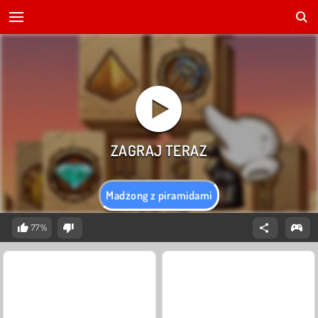
Madżong z piramidami
77%