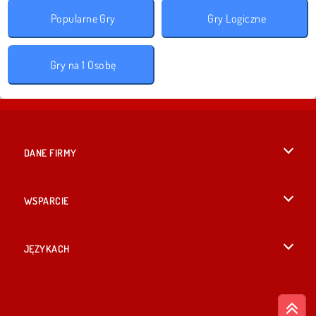
Popularne Gry
Gry Logiczne
Gry na 1 Osobę
DANE FIRMY
Warunki korzystania z Witryny
WSPARCIE
Nasza polityka prywatnosci
Pomoc
JĘZYKACH
Cookies
English