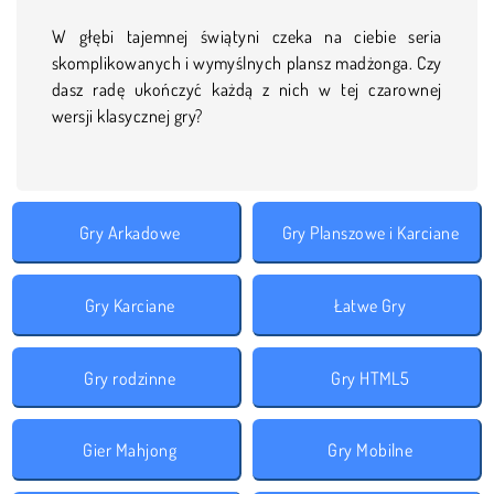
W głębi tajemnej świątyni czeka na ciebie seria
skomplikowanych i wymyślnych plansz madżonga. Czy
dasz radę ukończyć każdą z nich w tej czarownej
wersji klasycznej gry?
Gry Arkadowe
Gry Planszowe i Karciane
Gry Karciane
Łatwe Gry
Gry rodzinne
Gry HTML5
Gier Mahjong
Gry Mobilne