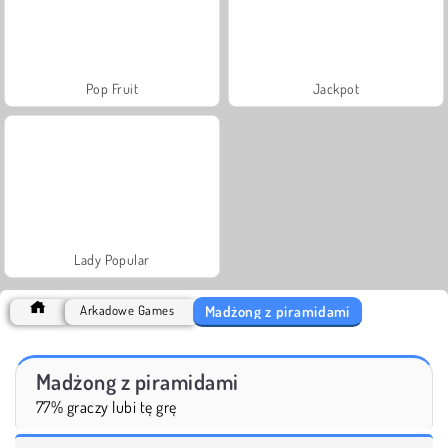
Pop Fruit
Jackpot
Lady Popular
Madżong z piramidami
Arkadowe Games
Madżong z piramidami
77% graczy lubi tę grę