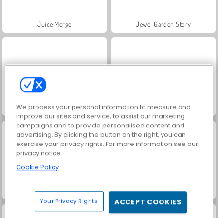
Juice Merge
Jewel Garden Story
We process your personal information to measure and
Masha and the Bear: Meadows
Grand Mahjong Connect
improve our sites and service, to assist our marketing
campaigns and to provide personalised content and
advertising. By clicking the button on the right, you can
exercise your privacy rights. For more information see our
privacy notice
Cookie Policy
Solitaire Social
Trollface Quest: USA 2
Your Privacy Rights
ACCEPT COOKIES