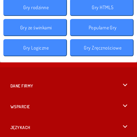
Gry rodzinne
Gry HTML5
Gry ze świnkami
Popularne Gry
Gry Logiczne
Gry Zręcznościowe
DANE FIRMY
Warunki korzystania z Witryny
WSPARCIE
Nasza polityka prywatnosci
Pomoc
JĘZYKACH