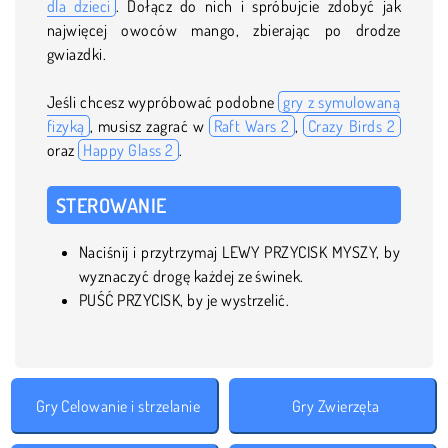
dla dzieci
. Dołącz do nich i spróbujcie zdobyć jak
najwięcej owoców mango, zbierając po drodze
gwiazdki.
Jeśli chcesz wypróbować podobne
gry z symulowaną
fizyką
, musisz zagrać w
Raft Wars 2
,
Crazy Birds 2
oraz
Happy Glass 2
.
STEROWANIE
Naciśnij i przytrzymaj LEWY PRZYCISK MYSZY, by
wyznaczyć drogę każdej ze świnek.
PUŚĆ PRZYCISK, by je wystrzelić.
Gry Celowanie i strzelanie
Gry Zwierzęta