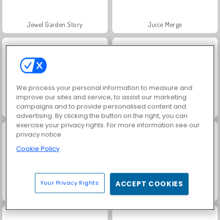
Jewel Garden Story
Juice Merge
We process your personal information to measure and
improve our sites and service, to assist our marketing
campaigns and to provide personalised content and
Grand Mahjong Connect
Heroes of Myths
advertising. By clicking the button on the right, you can
exercise your privacy rights. For more information see our
privacy notice
Cookie Policy
Your Privacy Rights
ACCEPT COOKIES
Trollface Quest: USA 2
Fashion Princess - Dress Up for Girls