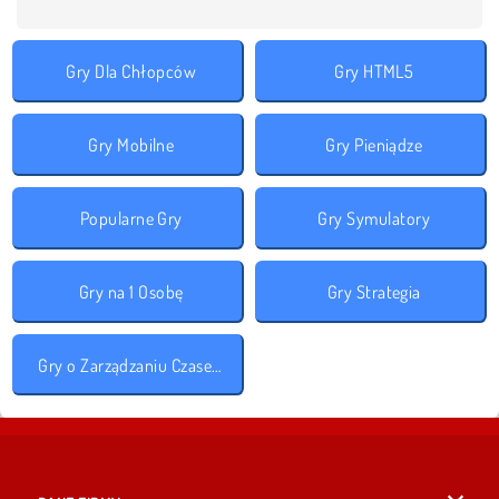
Gry Dla Chłopców
Gry HTML5
Gry Mobilne
Gry Pieniądze
Popularne Gry
Gry Symulatory
Gry na 1 Osobę
Gry Strategia
Gry o Zarządzaniu Czasem