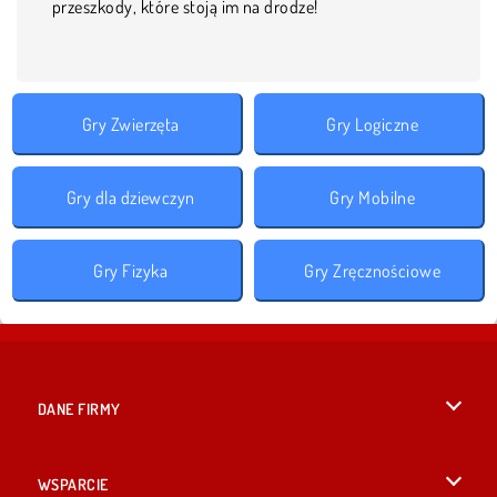
przeszkody, które stoją im na drodze!
Gry Zwierzęta
Gry Logiczne
Gry dla dziewczyn
Gry Mobilne
Gry Fizyka
Gry Zręcznościowe
DANE FIRMY
Warunki korzystania z Witryny
WSPARCIE