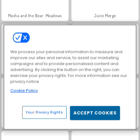
Masha and the Bear: Meadows
Juice Merge
We process your personal information to measure and
improve our sites and service, to assist our marketing
campaigns and to provide personalised content and
Grand Mahjong Connect
Fashion Princess - Dress Up for Girls
advertising. By clicking the button on the right, you can
exercise your privacy rights. For more information see our
privacy notice
Cookie Policy
Your Privacy Rights
ACCEPT COOKIES
Jewel Garden Story
Farm Merge Valley