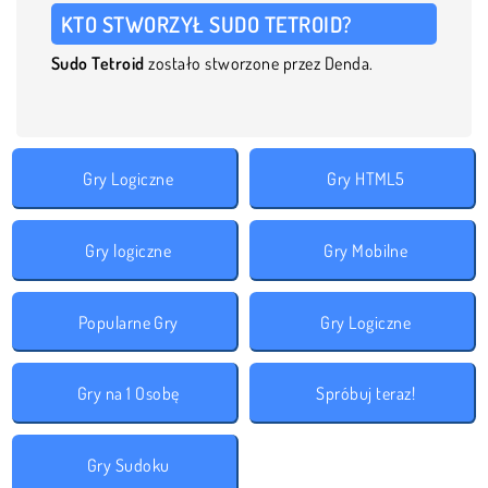
KTO STWORZYŁ SUDO TETROID?
Sudo Tetroid
zostało stworzone przez Denda.
Gry Logiczne
Gry HTML5
Gry logiczne
Gry Mobilne
Popularne Gry
Gry Logiczne
Gry na 1 Osobę
Spróbuj teraz!
Gry Sudoku