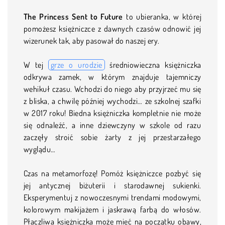
The Princess Sent to Future
to ubieranka, w której
pomożesz księżniczce z dawnych czasów odnowić jej
wizerunek tak, aby pasował do naszej ery.
W tej
grze o urodzie
średniowieczna księżniczka
odkrywa zamek, w którym znajduje tajemniczy
wehikuł czasu. Wchodzi do niego aby przyjrzeć mu się
z bliska, a chwilę później wychodzi… ze szkolnej szafki
w 2017 roku! Biedna księżniczka kompletnie nie może
się odnaleźć, a inne dziewczyny w szkole od razu
zaczęły stroić sobie żarty z jej przestarzałego
wyglądu…
Czas na metamorfozę! Pomóż księżniczce pozbyć się
jej antycznej biżuterii i starodawnej sukienki.
Eksperymentuj z nowoczesnymi trendami modowymi,
kolorowym makijażem i jaskrawą farbą do włosów.
Płaczliwa księżniczka może mieć na początku obawy,