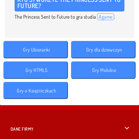
FUTURE?
The Princess Sent to Future to gra studia
Agame
.
Gry Ubieranki
Gry dla dziewczyn
Gry HTML5
Gry Mobilne
Gry o Księżniczkach
DANE FIRMY