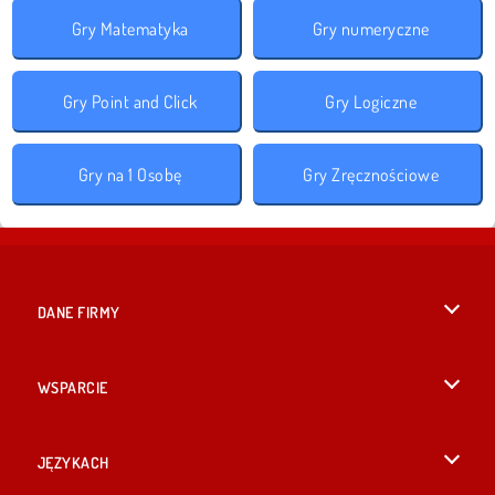
Gry Matematyka
Gry numeryczne
Gry Point and Click
Gry Logiczne
Gry na 1 Osobę
Gry Zręcznościowe
DANE FIRMY
Warunki korzystania z Witryny
WSPARCIE
Nasza polityka prywatnosci
Pomoc
JĘZYKACH