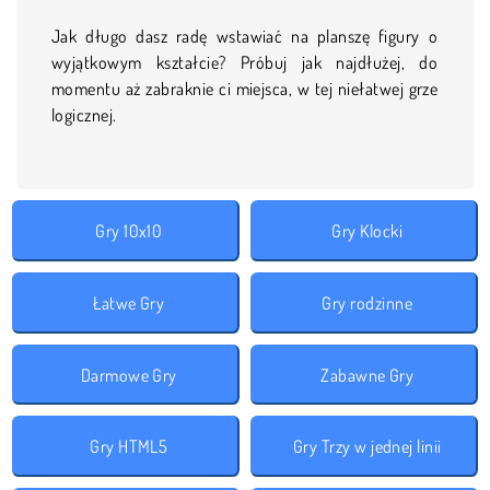
Jak długo dasz radę wstawiać na planszę figury o
wyjątkowym kształcie? Próbuj jak najdłużej, do
momentu aż zabraknie ci miejsca, w tej niełatwej grze
logicznej.
Gry 10x10
Gry Klocki
Łatwe Gry
Gry rodzinne
Darmowe Gry
Zabawne Gry
Gry HTML5
Gry Trzy w jednej linii