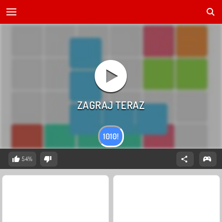
1010!
54%