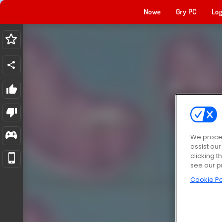
Nowe
Gry PC
Log
We proces
assist ou
clicking t
see our p
Cookie Po