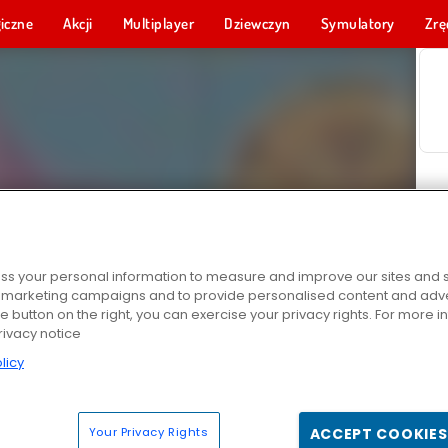
iczne
Akcji
Multiplayer
Dziewczyn
Symulatory
Zrę
s your personal information to measure and improve our sites and s
r marketing campaigns and to provide personalised content and adver
he button on the right, you can exercise your privacy rights. For more 
rivacy notice
licy
Your Privacy Rights
ACCEPT COOKIES