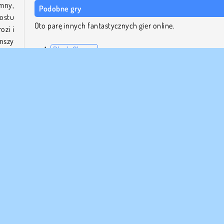
mny,
Podobne gry
rostu
Oto parę innych fantastycznych gier online.
ozi i
nszy
Block Champ
Aqua Blocks
10x10 Gems Deluxe
Garden Tales 2
zony
nisz
Kto stworzył 10x10 Winter Gems?
 Jak
10x10 Winter Gems to gra studia Freak X Apps.
ełnej
Popularny
Logiczne
Mikołaj
Gry na 1 Osobę