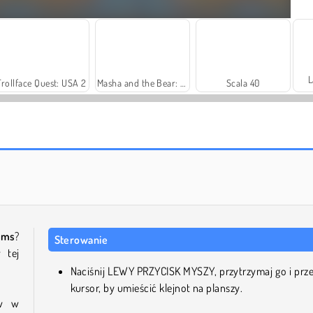
L
Trollface Quest: USA 2
Masha and the Bear: Meadows
Scala 40
Royal Story
Let's Fish!
ems
?
Sterowanie
 tej
Naciśnij LEWY PRZYCISK MYSZY, przytrzymaj go i prz
kursor, by umieścić klejnot na planszy.
ów w