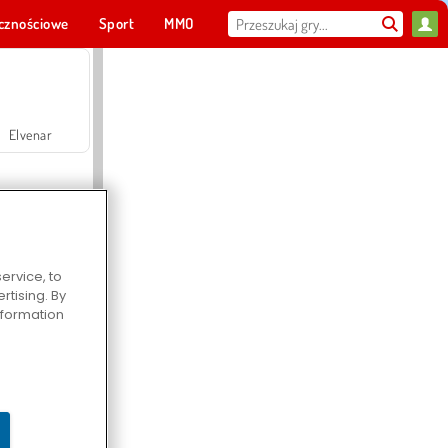
cznościowe
Sport
MMO
Dla ciebie
Elvenar
ervice, to
tising. By
Hospital Surgeon Doctor Game
information