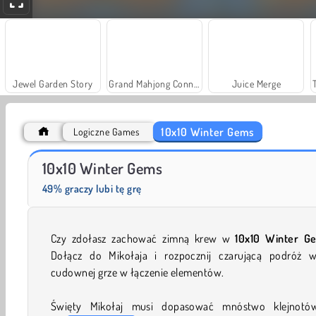
Jewel Garden Story
Grand Mahjong Connect
Juice Merge
10x10 Winter Gems
Logiczne Games
Solitaire Social
Farm Merge Valley
10x10 Winter Gems
49% graczy lubi tę grę
Czy zdołasz zachować zimną krew w
10x10 Winter G
Dołącz do Mikołaja i rozpocznij czarującą podróż w
cudownej grze w łączenie elementów.
Święty Mikołaj musi dopasować mnóstwo klejnot