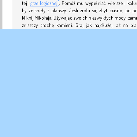
tej
grze logicznej
. Pomóż mu wypełniać wiersze i kolu
by zniknęły z planszy. Jeśli zrobi się zbyt ciasno, po p
kliknij Mikołaja. Używając swoich niezwykłych mocy, zamr
zniszczy trochę kamieni. Graj jak najdłużej, aż na pla
zabraknie miejsca na dodatkowe klejnoty.
Jak grać w 10x10 Winter Gems?
Pomóż Mikołajowi uporządkować pozornie nieskońc
zapas klejnotów o nieregularnych kształtach. Gdy wypeł
nimi wiersz lub kolumnę, segmenty te znikną z planszy.
długo będziesz w stanie usuwać kamienie w tej fajnej i p
wyzwań
grze w dopasowywanie elementów
?
Świąteczne
HTML5
Trzy w jednej linii
Mobilne