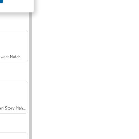
Offroad Crash Climber 4X4
Sweet Match
Safari Story Mahjong