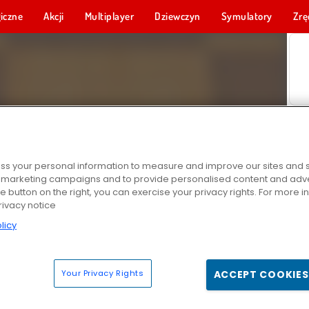
iczne
Akcji
Multiplayer
Dziewczyn
Symulatory
Zrę
s your personal information to measure and improve our sites and s
r marketing campaigns and to provide personalised content and adver
he button on the right, you can exercise your privacy rights. For more 
rivacy notice
licy
Your Privacy Rights
ACCEPT COOKIES