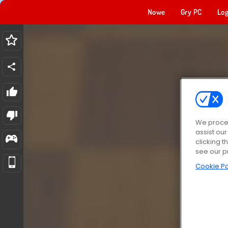
Nowe
Gry PC
Log
We proces
assist ou
clicking t
see our p
Cookie Po