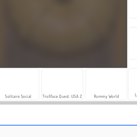
L
Solitaire Social
Trollface Quest: USA 2
Rummy World
Harvest Honors
Heroes of Myths