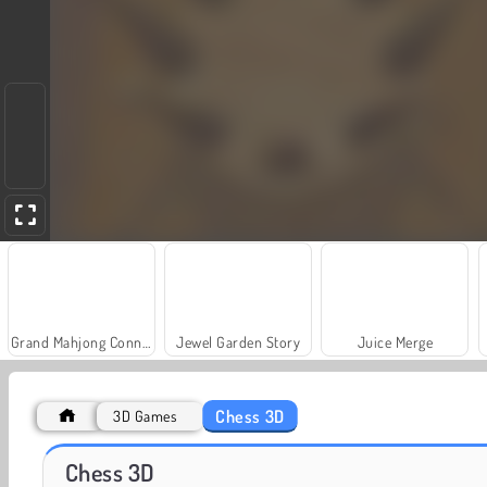
Grand Mahjong Connect
Jewel Garden Story
Juice Merge
Chess 3D
3D Games
Scala 40
Fashion Princess - Dress Up for Girls
Chess 3D