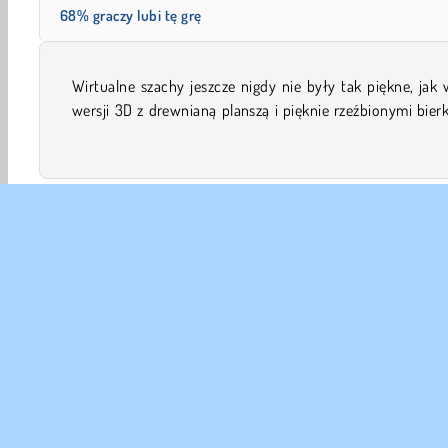
68% graczy lubi tę grę
Wirtualne szachy jeszcze nigdy nie były tak piękne, jak 
Stawka jest jednak tak samo wysoka, a rozgrywka bezwg
wersji 3D z drewnianą planszą i pięknie rzeźbionymi bier
3D
Planszowe i Karciane
Szachy
Rodzinne
L
DANE
Waru
Nas