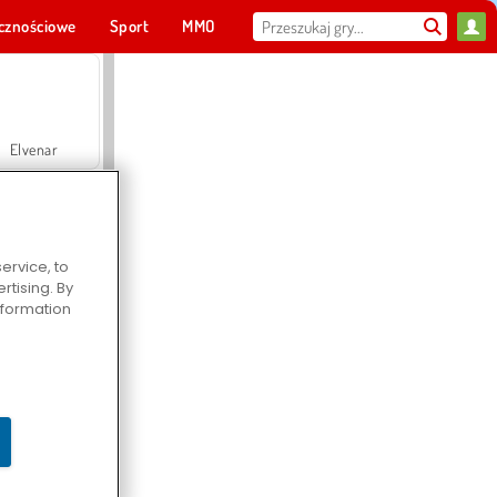
cznościowe
Sport
MMO
Dla ciebie
Elvenar
ervice, to
tising. By
Hospital Surgeon Doctor Game
information
Offroad Crash Climber 4X4