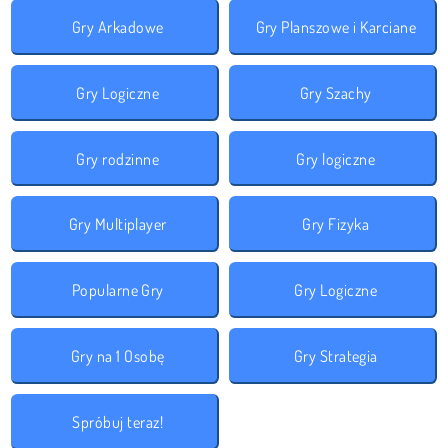
Gry Arkadowe
Gry Planszowe i Karciane
Gry Logiczne
Gry Szachy
Gry rodzinne
Gry logiczne
Gry Multiplayer
Gry Fizyka
Popularne Gry
Gry Logiczne
Gry na 1 Osobę
Gry Strategia
Spróbuj teraz!