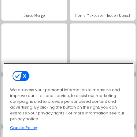
Juice Merge
Home Makeover: Hidden Object
Jewel Garden Story
Grand Mahjong Connect
We process your personal information to measure and
improve our sites and service, to assist our marketing
campaigns and to provide personalised content and
advertising. By clicking the button on the right, you can
exercise your privacy rights. For more information see our
privacy notice
Trollface Quest: USA 2
Masha and the Bear: Meadows
Cookie Policy