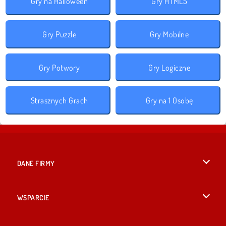
Gry na Halloween
Gry HTML5
Gry Puzzle
Gry Mobilne
Gry Potwory
Gry Logiczne
Strasznych Grach
Gry na 1 Osobę
DANE FIRMY
Warunki korzystania z Witryny
WSPARCIE
Nasza polityka prywatnosci
Pomoc