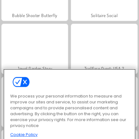
Bubble Shooter Butterfly
Solitaire Social
Jewel Garden Story
Trollface Quest: USA 2
We process your personal information to measure and
improve our sites and service, to assist our marketing
campaigns and to provide personalised content and
advertising. By clicking the button on the right, you can
exercise your privacy rights. For more information see our
Masha and the Bear: Meadows
Juice Merge
privacy notice
Cookie Policy