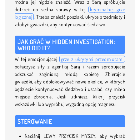
można jej nigdzie znaleźć. Wraz z Sarą spróbujcie
dotrzeć do sedna sprawy w tej
kryminalnej grze
logicznej
. Trzeba znaleźć poszlaki, ukryte przedmioty i
zdobyć gwiazdki, aby kontynuować śledztwo.
JAK GRAĆ W HIDDEN INVESTIGATION:
WHO DID IT?
W tej emocjonującej
grze z ukrytymi przedmiotami
połączysz siły z agentką Sarą i razem spróbujecie
odszukać zaginioną młodą kobietę. Zbierajcie
gwiazdki, aby odblokowywać nowe okolice, w których
będziecie kontynuować śledztwo i ustalać, czy miała
miejsce zbrodnia. Jeśli utkniesz, kliknij przycisk
wskazówki lub wypróbuj wygodną opcję magnesu.
STEROWANIE
Naciśnij LEWY PRZYCISK MYSZY, aby wybrać