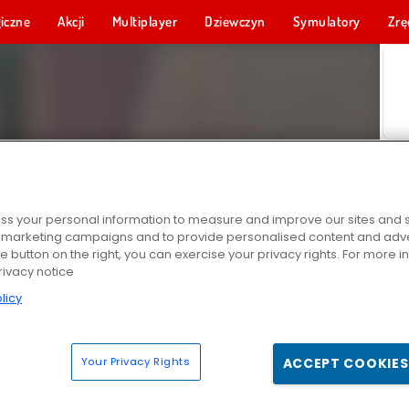
iczne
Akcji
Multiplayer
Dziewczyn
Symulatory
Zrę
s your personal information to measure and improve our sites and s
r marketing campaigns and to provide personalised content and adver
he button on the right, you can exercise your privacy rights. For more 
rivacy notice
licy
Your Privacy Rights
ACCEPT COOKIES