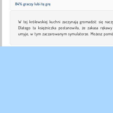
84% graczy lubi tę grę
W tej królewskiej kuchni zaczynają gromadzić się naczy
zeskrobać z talerzy pozostałe resztki jedzenia i dopiln
Dlatego ta księżniczka postanowiła, że zakasa rękawy 
umyje, w tym zaczarowanym symulatorze. Możesz pomóc
Sprzątanie
Projektowanie
Dziewczyn
Gry przeró
DANE
Waru
Nas