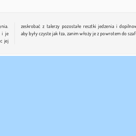
nia.
ować,
i je
aby były czyste jak łza, zanim włoży je z powrotem do sza
 jej
bki
Mobilne
Księżniczkach
Gry Królowa
Symulatory
 FIRMY
WSPARCIE
nki korzystania z Witryny
Cookies
Pomoc
za polityka prywatnosci
Zgoda na pliki cookies