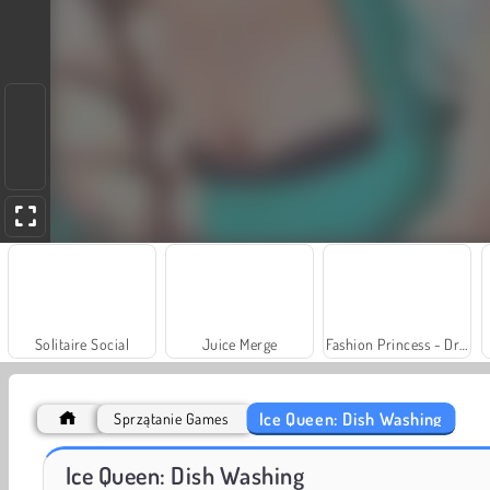
Solitaire Social
Juice Merge
Fashion Princess - Dress Up for Girls
Ice Queen: Dish Washing
Sprzątanie Games
Royal Story
Scala 40
Ice Queen: Dish Washing