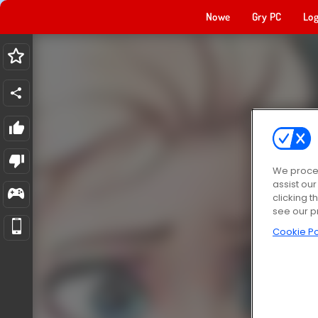
Nowe
Gry PC
Log
We proces
assist ou
clicking t
see our p
Cookie Po