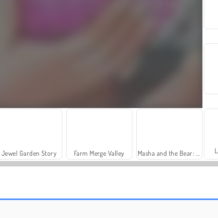
L
Jewel Garden Story
Farm Merge Valley
Masha and the Bear: Meadows
Grand Mahjong Connect
Rummy World