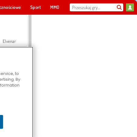
cznościowe
Sport
MMO
Dla ciebie
Elvenar
ervice, to
tising. By
Hospital Surgeon Doctor Game
information
Offroad Crash Climber 4X4