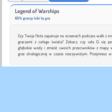
Harvest Honors
Farm Merge Valley
Legend of Warships
65% graczy lubi tę grę
Czy Twoja flota zapanuje na oceanach podczas walk z in
kontrolę nad nowoczesnymi niszczycielami i klasycz
graczami z całego świata? Zobacz, czy uda Ci się po
statkami wojennymi z II Wojny Światowej. Powodze
głębokie wody i zmieść swoich przeciwników z mapy w
grze strategicznej w czasie rzeczywistym. Przejmiesz w
Akcji
Gry Dla Chłopców
Fantasy
Lotnictwo
Wojenne