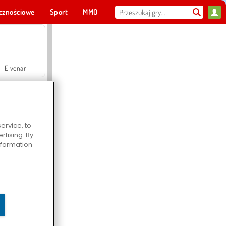
cznościowe
Sport
MMO
Dla ciebie
Elvenar
ervice, to
tising. By
Hospital Surgeon Doctor Game
information
Offroad Crash Climber 4X4