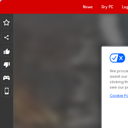
Nowe
Gry PC
Log
We proces
assist ou
clicking t
see our p
Cookie Po