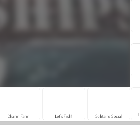
L
Charm Farm
Let's Fish!
Solitaire Social