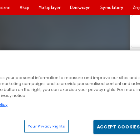
iczne
Akcji
Multiplayer
Dziewczyn
Symulatory
Zrę
s your personal information to measure and improve our sites and s
r marketing campaigns and to provide personalised content and adver
he button on the right, you can exercise your privacy rights. For more 
rivacy notice
licy
Your Privacy Rights
ACCEPT COOKIES