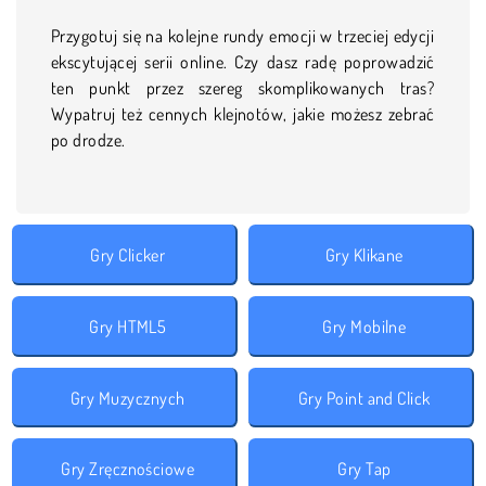
Przygotuj się na kolejne rundy emocji w trzeciej edycji
ekscytującej serii online. Czy dasz radę poprowadzić
ten punkt przez szereg skomplikowanych tras?
Wypatruj też cennych klejnotów, jakie możesz zebrać
po drodze.
Gry Clicker
Gry Klikane
Gry HTML5
Gry Mobilne
Gry Muzycznych
Gry Point and Click
Gry Zręcznościowe
Gry Tap