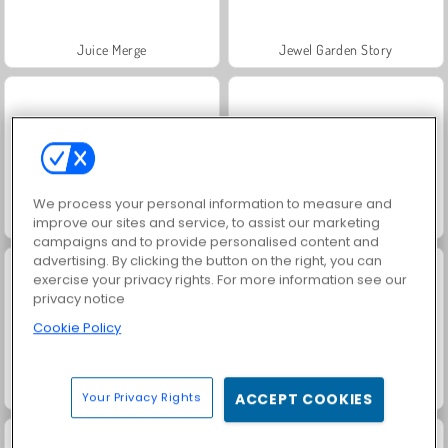
Juice Merge
Jewel Garden Story
We process your personal information to measure and
Masha and the Bear: Meadows
Scala 40
improve our sites and service, to assist our marketing
campaigns and to provide personalised content and
advertising. By clicking the button on the right, you can
exercise your privacy rights. For more information see our
privacy notice
Cookie Policy
Grand Mahjong Connect
Trollface Quest: USA 2
Your Privacy Rights
ACCEPT COOKIES