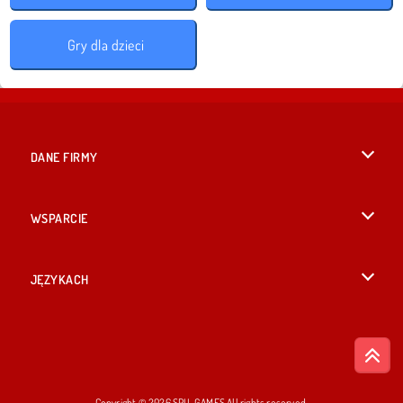
Gry dla dzieci
DANE FIRMY
Warunki korzystania z Witryny
WSPARCIE
Nasza polityka prywatnosci
Pomoc
JĘZYKACH
Cookies
English
Zgoda na pliki cookies
British English
Copyright © 2026 SPIL GAMES All rights reserved.