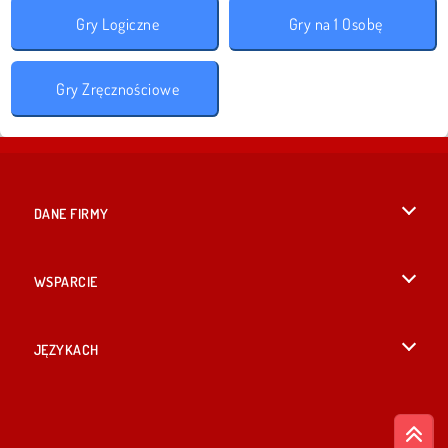
Gry Logiczne
Gry na 1 Osobę
Gry Zręcznościowe
DANE FIRMY
Warunki korzystania z Witryny
WSPARCIE
Nasza polityka prywatnosci
Pomoc
JĘZYKACH
Cookies
British English
Zgoda na pliki cookies