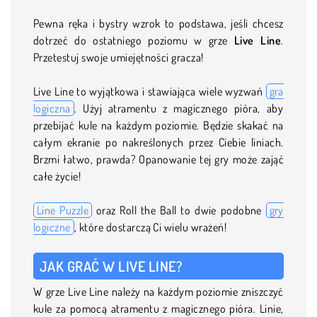
Pewna ręka i bystry wzrok to podstawa, jeśli chcesz
dotrzeć do ostatniego poziomu w grze
Live Line
.
Przetestuj swoje umiejętności gracza!
Live Line to wyjątkowa i stawiająca wiele wyzwań
gra
logiczna
. Użyj atramentu z magicznego pióra, aby
przebijać kule na każdym poziomie. Będzie skakać na
całym ekranie po nakreślonych przez Ciebie liniach.
Brzmi łatwo, prawda? Opanowanie tej gry może zająć
całe życie!
Line Puzzle
oraz Roll the Ball to dwie podobne
gry
logiczne
, które dostarczą Ci wielu wrażeń!
JAK GRAĆ W LIVE LINE?
W grze Live Line należy na każdym poziomie zniszczyć
kule za pomocą atramentu z magicznego pióra. Linie,