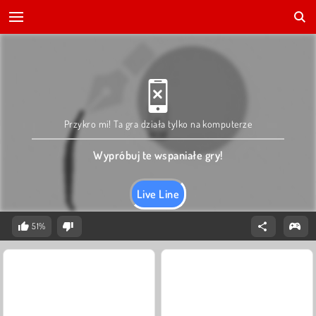
Przykro mi! Ta gra działa tylko na komputerze
Wypróbuj te wspaniałe gry!
Live Line
51%