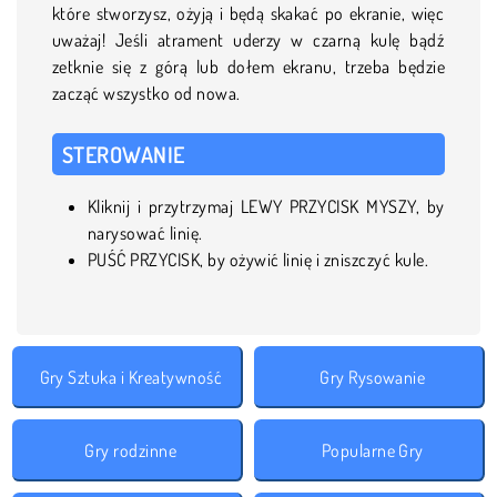
które stworzysz, ożyją i będą skakać po ekranie, więc
uważaj! Jeśli atrament uderzy w czarną kulę bądź
zetknie się z górą lub dołem ekranu, trzeba będzie
zacząć wszystko od nowa.
STEROWANIE
Kliknij i przytrzymaj LEWY PRZYCISK MYSZY, by
narysować linię.
PUŚĆ PRZYCISK, by ożywić linię i zniszczyć kule.
Gry Sztuka i Kreatywność
Gry Rysowanie
Gry rodzinne
Popularne Gry