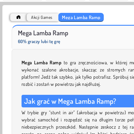
Mega Lamba Ramp
Akcji Games
Heroes of Myths
Trollface Quest: USA 2
Mega Lamba Ramp
60% graczy lubi tę grę
Mega Lamba Ramp
to gra zręcznościowa, w której mu
wykonać szalone akrobacje, skacząc ze stromych ra
platform! Jedź tak szybko, jak tylko potrafisz. Spróbuj si
rozbić i zostań w powietrzu jak najdłużej.
Jak grać w Mega Lamba Ramp?
W trybie gry “stunt in air” (akrobacja w powietrzu) mo
wybrać samochód i rozpędzić się na długim torze pe
niebezpiecznych przeszkód. Następnie zeskocz z tej r
prosto na arenę pełną widzów! Im bliżej będziesz śr