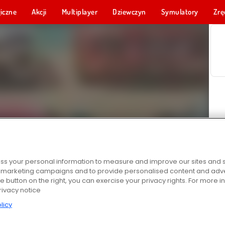
iczne
Akcji
Multiplayer
Dziewczyn
Symulatory
Zrę
s your personal information to measure and improve our sites and s
r marketing campaigns and to provide personalised content and adver
he button on the right, you can exercise your privacy rights. For more 
rivacy notice
licy