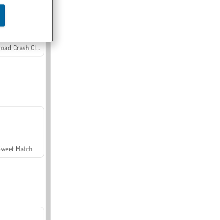
Offroad Crash Climber 4X4
Sweet Match