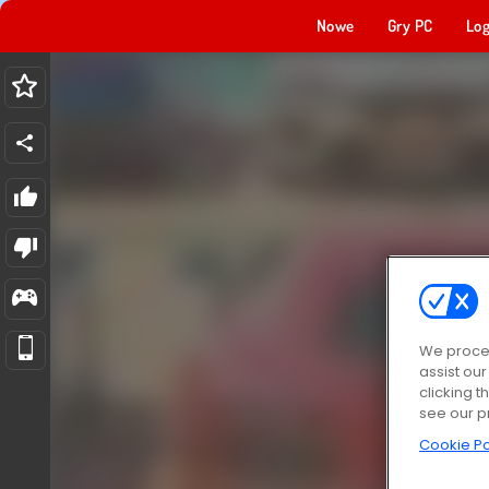
Nowe
Gry PC
Log
We proces
assist ou
clicking t
see our p
Cookie Po