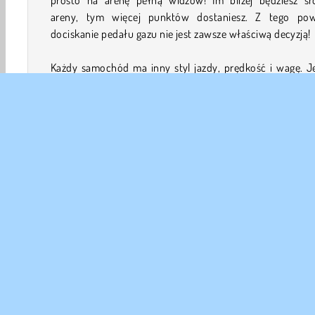
areny, tym więcej punktów dostaniesz. Z tego po
dociskanie pedału gazu nie jest zawsze właściwą decyzją!
Każdy samochód ma inny styl jazdy, prędkość i wagę. J
samochód może wymagać od Ciebie jazdy z niemoż
prędkością, aby dotrzeć do środka. Jednak to samo pode
spowoduje, że inny samochód wyleci poza mapę. Dop
prędkość do samochodu, którym jedziesz, aby zd
maksymalną liczbę punktów!
Po pokonaniu 3 poziomów w trybie gry „stunt in 
odblokujesz nowy tryb: „drift in city” (drift w mieście). 
również zaczniesz od skoku z rampy, ale zamiast lądowa
arenie, wylądujesz w mieście pełnym pustych dróg. Ścigaj 
dryfuj przez zakręty!
W tym trybie gry otrzymasz pieniądze za każdy udany sk
rampy, który wykonasz. Kliknij ikonę garażu w pr