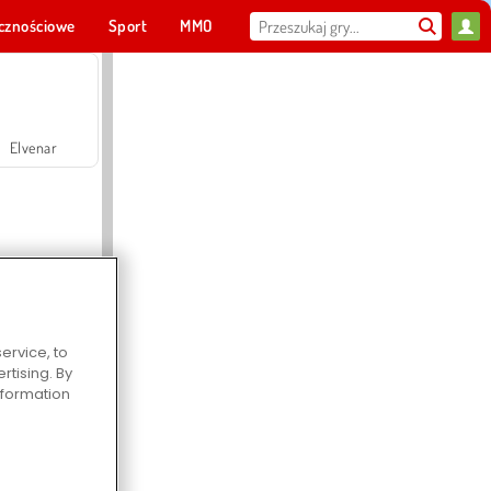
cznościowe
Sport
MMO
Dla ciebie
Elvenar
ervice, to
Hospital Surgeon Doctor Game
tising. By
information