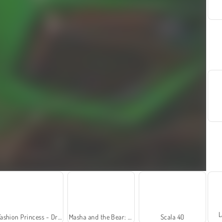
L
Fashion Princess - Dress Up for Girls
Masha and the Bear: Meadows
Scala 40