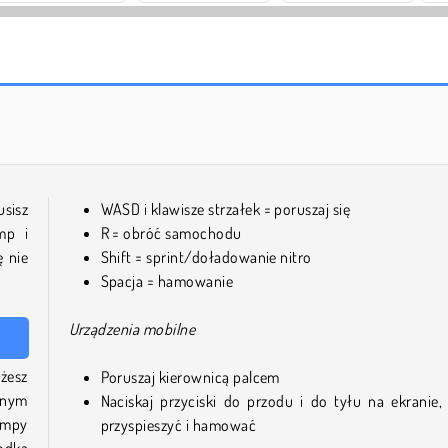
Farm Merge Valley
Solitaire Social
sisz
WASD i klawisze strzałek = poruszaj się
mp i
R = obróć samochodu
ę nie
Shift = sprint/doładowanie nitro
Spacja = hamowanie
Urządzenia mobilne
żesz
Poruszaj kierownicą palcem
łnym
Naciskaj przyciski do przodu i do tyłu na ekranie,
ampy
przyspieszyć i hamować
odka