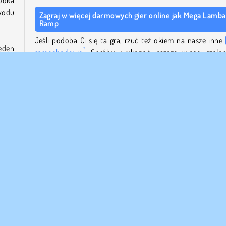
wodu
Zagraj w więcej darmowych gier online jak Mega Lamba
Ramp
Jeśli podoba Ci się ta gra, rzuć też okiem na nasze inne
eden
samochodowe
. Spróbuj wykonać jeszcze więcej szalo
liwą
akrobacji w
Madness Car Destroy
lub rozwiąż samocho
jście
łamigłówki w
Parking Jam Online
.
asuj
obyć
Jeśli jesteś fanem driftu i ścigania się z innymi gracz
koniecznie sprawdź również naszą
kategorię miejskich 
wyścigowych
.
air”
Tutaj
Kto stworzył Mega Lamba Ramp?
ć na
Mega Lamba Ramp
zostało stworzone przez Mirra Games.
się i
Kiedy Mega Lamba Ramp zostało wydane po raz
pierwszy?
ok z
awym
Ta gra została wydana po raz pierwszy 26 lutego 2025 rok