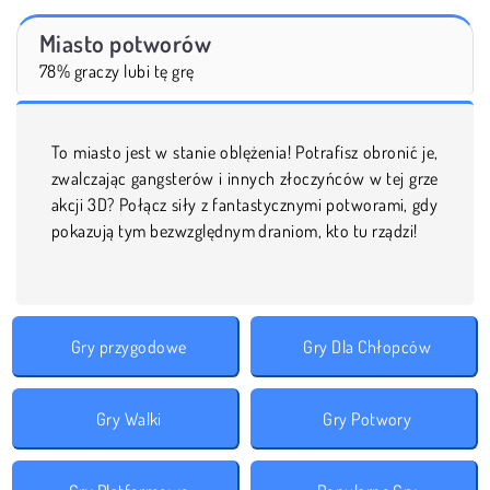
Miasto potworów
78% graczy lubi tę grę
To miasto jest w stanie oblężenia! Potrafisz obronić je,
zwalczając gangsterów i innych złoczyńców w tej grze
akcji 3D? Połącz siły z fantastycznymi potworami, gdy
pokazują tym bezwzględnym draniom, kto tu rządzi!
Gry przygodowe
Gry Dla Chłopców
Gry Walki
Gry Potwory