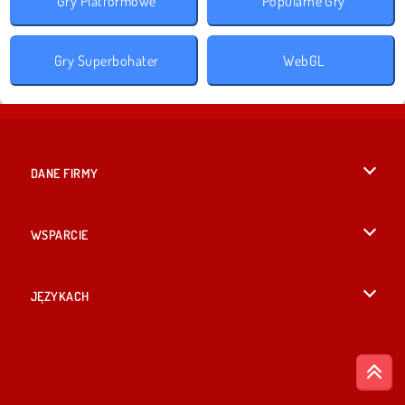
Gry Platformowe
Popularne Gry
Gry Superbohater
WebGL
DANE FIRMY
Warunki korzystania z Witryny
WSPARCIE
Nasza polityka prywatnosci
Pomoc
JĘZYKACH
Cookies
English
Zgoda na pliki cookies
British English