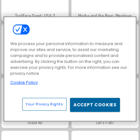
Trollface Quest: USA 2
Masha and the Bear: Meadows
We process your personal information to measure and
improve our sites and service, to assist our marketing
campaigns and to provide personalised content and
advertising. By clicking the button on the right, you can
exercise your privacy rights. For more information see our
Jewel Garden Story
Royal Story
privacy notice
Cookie Policy
Your Privacy Rights
ACCEPT COOKIES
Scala 40
Let's Fish!