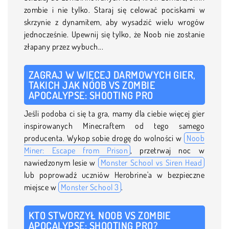
zombie i nie tylko. Staraj się celować pociskami w
skrzynie z dynamitem, aby wysadzić wielu wrogów
jednocześnie. Upewnij się tylko, że Noob nie zostanie
złapany przez wybuch...
ZAGRAJ W WIĘCEJ DARMOWYCH GIER,
TAKICH JAK NOOB VS ZOMBIE
APOCALYPSE: SHOOTING PRO
Jeśli podoba ci się ta gra, mamy dla ciebie więcej gier
inspirowanych Minecraftem od tego samego
producenta. Wykop sobie drogę do wolności w
Noob
Miner: Escape from Prison
, przetrwaj noc w
nawiedzonym lesie w
Monster School vs Siren Head
lub poprowadź uczniów Herobrine'a w bezpieczne
miejsce w
Monster School 3
.
KTO STWORZYŁ NOOB VS ZOMBIE
APOCALYPSE: SHOOTING PRO?