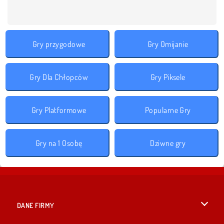
Gry przygodowe
Gry Omijanie
Gry Dla Chłopców
Gry Piksele
Gry Platformowe
Popularne Gry
Gry na 1 Osobę
Dziwne gry
DANE FIRMY