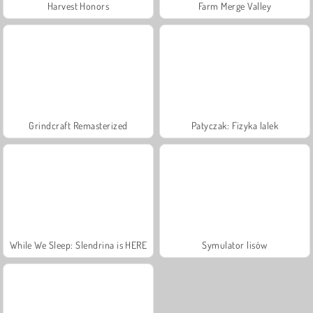
Harvest Honors
Farm Merge Valley
Grindcraft Remasterized
Patyczak: Fizyka lalek
While We Sleep: Slendrina is HERE
Symulator lisów