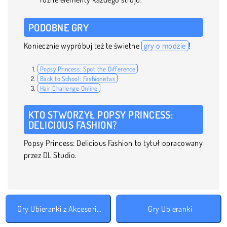
PODOBNE GRY
Koniecznie wypróbuj też te świetne
gry o modzie
!
Popsy Princess: Spot the Difference
Back to School: Fashionistas
Hair Challenge Online
KTO STWORZYŁ POPSY PRINCESS:
DELICIOUS FASHION?
Popsy Princess: Delicious Fashion to tytuł opracowany
przez DL Studio.
Gry Ubieranki z Akcesoriami
Gry Ubieranki