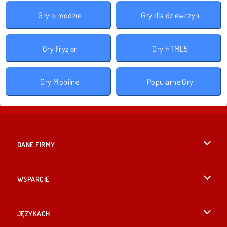
Gry o modzie
Gry dla dziewczyn
Gry Fryzjer
Gry HTML5
Gry Mobilne
Popularne Gry
DANE FIRMY
Warunki korzystania z Witryny
WSPARCIE
Nasza polityka prywatnosci
Pomoc
JĘZYKACH