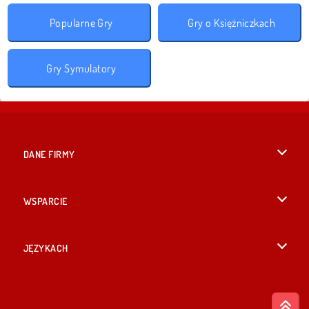
Popularne Gry
Gry o Księżniczkach
Gry Symulatory
DANE FIRMY
Warunki korzystania z Witryny
WSPARCIE
Nasza polityka prywatnosci
Pomoc
JĘZYKACH
Cookies
British English