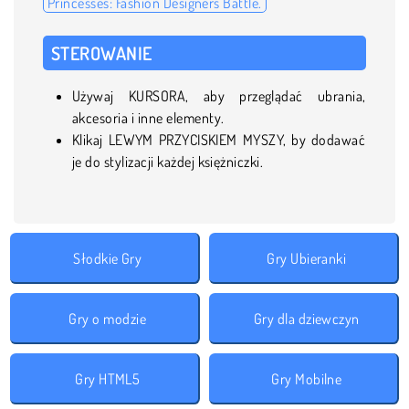
Princesses: Fashion Designers Battle.
STEROWANIE
Używaj KURSORA, aby przeglądać ubrania,
akcesoria i inne elementy.
Klikaj LEWYM PRZYCISKIEM MYSZY, by dodawać
je do stylizacji każdej księżniczki.
Słodkie Gry
Gry Ubieranki
Gry o modzie
Gry dla dziewczyn
Gry HTML5
Gry Mobilne