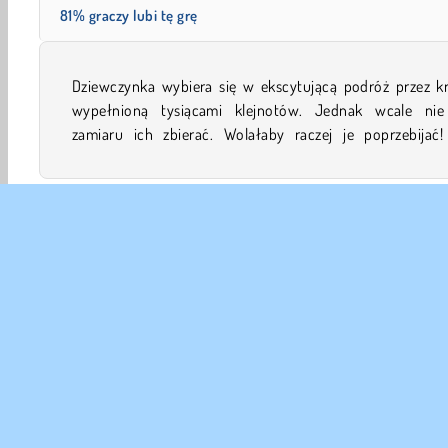
81% graczy lubi tę grę
Dziewczynka wybiera się w ekscytującą podróż przez kr
pomożesz jej w tej nieco dziwacznej grze logicznej 
wypełnioną tysiącami klejnotów. Jednak wcale ni
zamiaru ich zbierać. Wolałaby raczej je poprzebijać!
Gry Z Balonami
HTML5
Gry Jewels
Trzy w jednej 
DANE
Waru
Nas