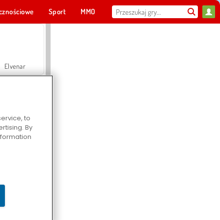
cznościowe
Sport
MMO
Dla ciebie
Elvenar
ervice, to
tising. By
Hospital Surgeon Doctor Game
information
Offroad Crash Climber 4X4