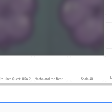
L
Trollface Quest: USA 2
Masha and the Bear: Meadows
Scala 40
Royal Story
Let's Fish!