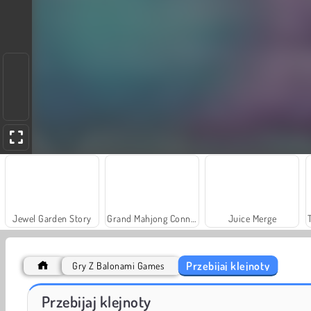
Jewel Garden Story
Grand Mahjong Connect
Juice Merge
Przebijaj klejnoty
Gry Z Balonami Games
Solitaire Social
Farm Merge Valley
Przebijaj klejnoty