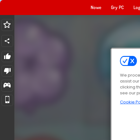
Nowe
Gry PC
Log
We proces
assist ou
clicking t
see our p
Cookie Po