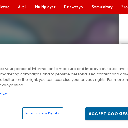
iczne
Akcji
Multiplayer
Dziewczyn
Symulatory
Zrę
s your personal information to measure and improve our sites and s
r marketing campaigns and to provide personalised content and adver
he button on the right, you can exercise your privacy rights. For more 
rivacy notice
licy
Your Privacy Rights
ACCEPT COOKIES