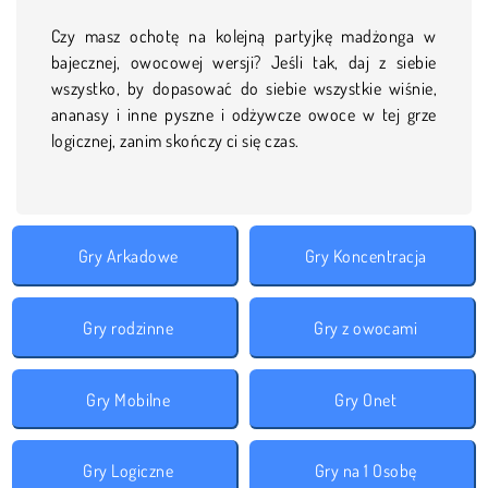
Czy masz ochotę na kolejną partyjkę madżonga w
bajecznej, owocowej wersji? Jeśli tak, daj z siebie
wszystko, by dopasować do siebie wszystkie wiśnie,
ananasy i inne pyszne i odżywcze owoce w tej grze
logicznej, zanim skończy ci się czas.
Gry Arkadowe
Gry Koncentracja
Gry rodzinne
Gry z owocami
Gry Mobilne
Gry Onet
Gry Logiczne
Gry na 1 Osobę