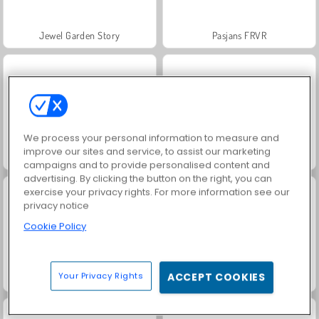
Jewel Garden Story
Pasjans FRVR
We process your personal information to measure and
improve our sites and service, to assist our marketing
Juice Merge
Grand Mahjong Connect
campaigns and to provide personalised content and
advertising. By clicking the button on the right, you can
exercise your privacy rights. For more information see our
privacy notice
Cookie Policy
Your Privacy Rights
ACCEPT COOKIES
Trollface Quest: USA 2
Heroes of Myths