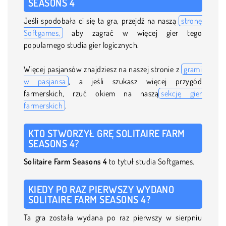
SEASONS 4
Jeśli spodobała ci się ta gra, przejdź na naszą
stronę
Softgames,
aby zagrać w więcej gier tego
popularnego studia gier logicznych.
Więcej pasjansów znajdziesz na naszej stronie z
grami
w pasjansa
, a jeśli szukasz więcej przygód
farmerskich, rzuć okiem na naszą
sekcję gier
farmerskich
.
KTO STWORZYŁ GRĘ SOLITAIRE FARM
SEASONS 4?
Solitaire Farm Seasons 4
to tytuł studia Softgames.
KIEDY PO RAZ PIERWSZY WYDANO
SOLITAIRE FARM SEASONS 4?
Ta gra została wydana po raz pierwszy w sierpniu