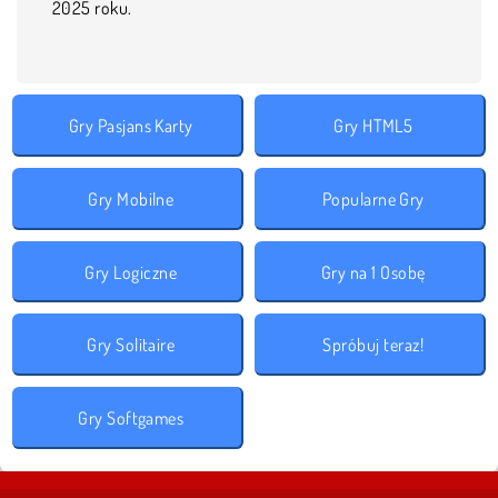
2025 roku.
Gry Pasjans Karty
Gry HTML5
Gry Mobilne
Popularne Gry
Gry Logiczne
Gry na 1 Osobę
Gry Solitaire
Spróbuj teraz!
Gry Softgames