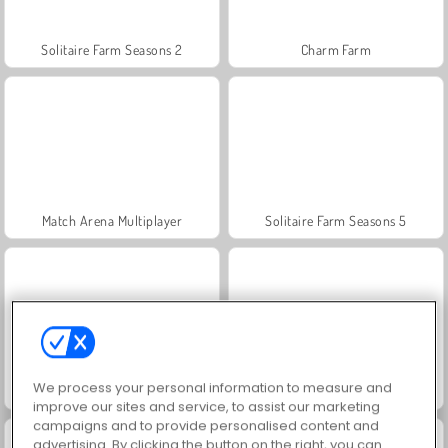
Solitaire Farm Seasons 2
Charm Farm
Match Arena Multiplayer
Solitaire Farm Seasons 5
We process your personal information to measure and
Solitaire Story TriPeaks 6
Pasjans: Trzy szczyty
improve our sites and service, to assist our marketing
campaigns and to provide personalised content and
advertising. By clicking the button on the right, you can