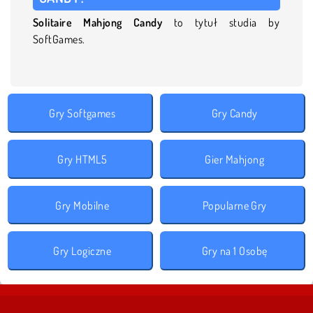
Solitaire Mahjong Candy
to tytuł studia by
SoftGames.
Gry Softgames
Gry Candy
Gry HTML5
Gier Mahjong
Gry Mobilne
Popularne Gry
Gry Logiczne
Gry na 1 Osobę