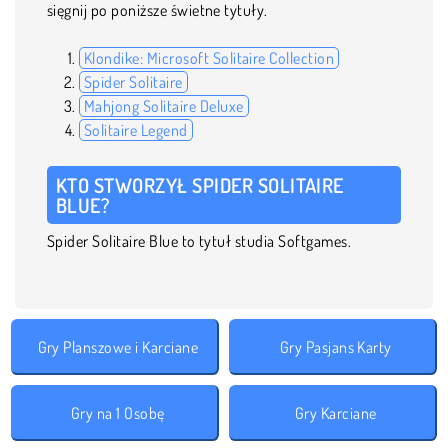
sięgnij po poniższe świetne tytuły.
Klondike: Microsoft Solitaire Collection
Spider Solitaire
Mahjong Solitaire Deluxe
Solitaire Legend
KTO STWORZYŁ SPIDER SOLITAIRE
BLUE?
Spider Solitaire Blue to tytuł studia Softgames.
Gry Planszowe i Karciane
Gry Pasjans Karty
Gry na 1 Osobę
Gry Karciane