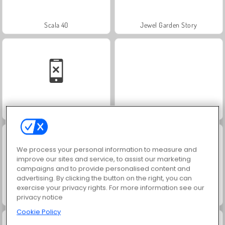
Scala 40
Jewel Garden Story
Solitaire Social
Juice Merge
We process your personal information to measure and
improve our sites and service, to assist our marketing
campaigns and to provide personalised content and
advertising. By clicking the button on the right, you can
exercise your privacy rights. For more information see our
Grand Mahjong Connect
Masha and the Bear: Meadows
privacy notice
Cookie Policy