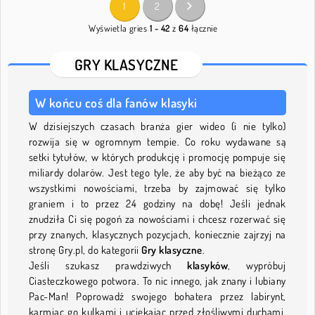
1
2
Wyświetla gries
1 - 42
z
64
łącznie
GRY KLASYCZNE
W końcu coś dla fanów klasyki
W dzisiejszych czasach branża gier wideo (i nie tylko)
rozwija się w ogromnym tempie. Co roku wydawane są
setki tytułów, w których produkcję i promocję pompuje się
miliardy dolarów. Jest tego tyle, że aby być na bieżąco ze
wszystkimi nowościami, trzeba by zajmować się tylko
graniem i to przez 24 godziny na dobę! Jeśli jednak
znudziła Ci się pogoń za nowościami i chcesz rozerwać się
przy znanych, klasycznych pozycjach, koniecznie zajrzyj na
stronę Gry.pl, do kategorii
Gry klasyczne
.
Jeśli szukasz prawdziwych
klasyków
, wypróbuj
Ciasteczkowego potwora. To nic innego, jak znany i lubiany
Pac-Man! Poprowadź swojego bohatera przez labirynt,
karmiąc go kulkami i uciekając przed złośliwymi duchami.