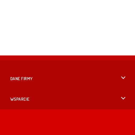
DANE FIRMY
Warunki korzystania z Witryny
WSPARCIE
Nasza polityka prywatnosci
Pomoc
JĘZYKACH
Cookies