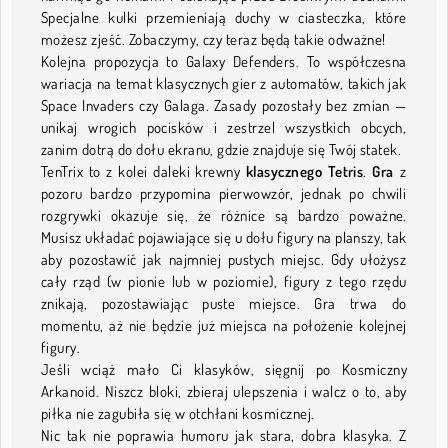
Specjalne kulki przemieniają duchy w ciasteczka, które
możesz zjeść. Zobaczymy, czy teraz będą takie odważne!
Kolejna propozycja to Galaxy Defenders. To współczesna
wariacja na temat klasycznych gier z automatów, takich jak
Space Invaders czy Galaga. Zasady pozostały bez zmian —
unikaj wrogich pocisków i zestrzel wszystkich obcych,
zanim dotrą do dołu ekranu, gdzie znajduje się Twój statek.
TenTrix to z kolei daleki krewny
klasycznego
Tetris
.
Gra
z
pozoru bardzo przypomina pierwowzór, jednak po chwili
rozgrywki okazuje się, że różnice są bardzo poważne.
Musisz układać pojawiające się u dołu figury na planszy, tak
aby pozostawić jak najmniej pustych miejsc. Gdy ułożysz
cały rząd (w pionie lub w poziomie), figury z tego rzędu
znikają, pozostawiając puste miejsce. Gra trwa do
momentu, aż nie będzie już miejsca na położenie kolejnej
figury.
Jeśli wciąż mało Ci klasyków, sięgnij po Kosmiczny
Arkanoid. Niszcz bloki, zbieraj ulepszenia i walcz o to, aby
piłka nie zagubiła się w otchłani kosmicznej.
Nic tak nie poprawia humoru jak stara, dobra klasyka. Z