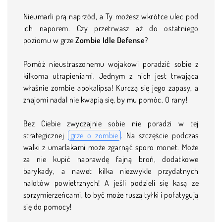
Nieumarli prą naprzód, a Ty możesz wkrótce ulec pod
ich naporem. Czy przetrwasz aż do ostatniego
poziomu w grze
Zombie Idle Defense
?
Pomóż nieustraszonemu wojakowi poradzić sobie z
kilkoma utrapieniami. Jednym z nich jest trwająca
właśnie zombie apokalipsa! Kurczą się jego zapasy, a
znajomi nadal nie kwapią się, by mu pomóc. O rany!
Bez Ciebie zwyczajnie sobie nie poradzi w tej
strategicznej
grze o zombie
. Na szczęście podczas
walki z umarlakami może zgarnąć sporo monet. Może
za nie kupić naprawdę fajną broń, dodatkowe
barykady, a nawet kilka niezwykle przydatnych
nalotów powietrznych! A jeśli podzieli się kasą ze
sprzymierzeńcami, to być może ruszą tyłki i pofatygują
się do pomocy!