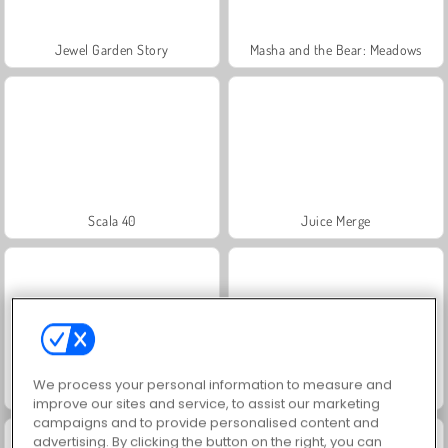
Jewel Garden Story
Masha and the Bear: Meadows
Scala 40
Juice Merge
We process your personal information to measure and
Grand Mahjong Connect
Trollface Quest: USA 2
improve our sites and service, to assist our marketing
campaigns and to provide personalised content and
advertising. By clicking the button on the right, you can