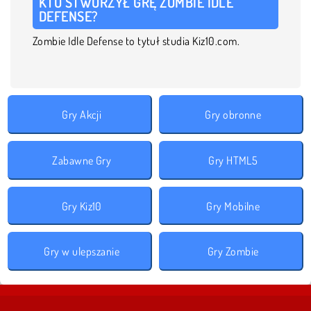
KTO STWORZYŁ GRĘ ZOMBIE IDLE
DEFENSE?
Zombie Idle Defense to tytuł studia Kiz10.com.
Gry Akcji
Gry obronne
Zabawne Gry
Gry HTML5
Gry Kiz10
Gry Mobilne
Gry w ulepszanie
Gry Zombie