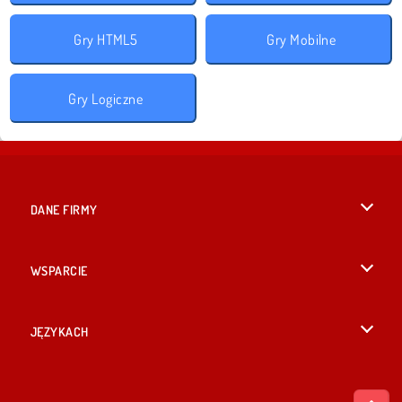
Gry HTML5
Gry Mobilne
Gry Logiczne
DANE FIRMY
Warunki korzystania z Witryny
WSPARCIE
Nasza polityka prywatnosci
Pomoc
JĘZYKACH
Cookies
English