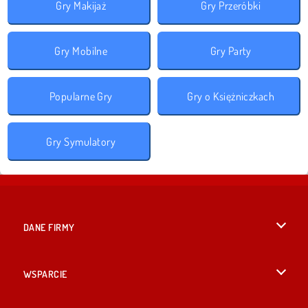
Gry Makijaż
Gry Przeróbki
Gry Mobilne
Gry Party
Popularne Gry
Gry o Księżniczkach
Gry Symulatory
DANE FIRMY
Warunki korzystania z Witryny
WSPARCIE
Nasza polityka prywatnosci