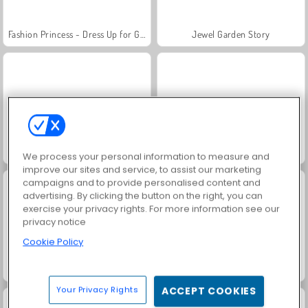
Fashion Princess - Dress Up for Girls
Jewel Garden Story
Farm Merge Valley
Masha and the Bear: Meadows
We process your personal information to measure and
improve our sites and service, to assist our marketing
campaigns and to provide personalised content and
advertising. By clicking the button on the right, you can
exercise your privacy rights. For more information see our
privacy notice
Cookie Policy
Royal Story
Scala 40
Your Privacy Rights
ACCEPT COOKIES