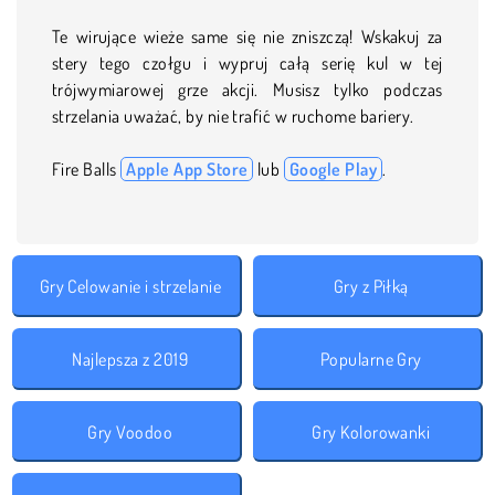
Te wirujące wieże same się nie zniszczą! Wskakuj za
stery tego czołgu i wypruj całą serię kul w tej
trójwymiarowej grze akcji. Musisz tylko podczas
strzelania uważać, by nie trafić w ruchome bariery.
Fire Balls
Apple App Store
lub
Google Play
.
Gry Celowanie i strzelanie
Gry z Piłką
Najlepsza z 2019
Popularne Gry
Gry Voodoo
Gry Kolorowanki