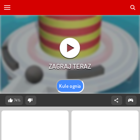
Kule ognia
74%