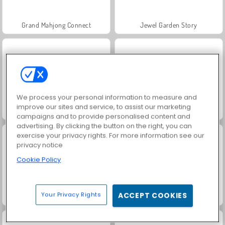
Grand Mahjong Connect
Jewel Garden Story
We process your personal information to measure and
improve our sites and service, to assist our marketing
Juice Merge
Trollface Quest: USA 2
campaigns and to provide personalised content and
advertising. By clicking the button on the right, you can
exercise your privacy rights. For more information see our
privacy notice
Cookie Policy
Your Privacy Rights
ACCEPT COOKIES
Rummy World
Solitaire Social