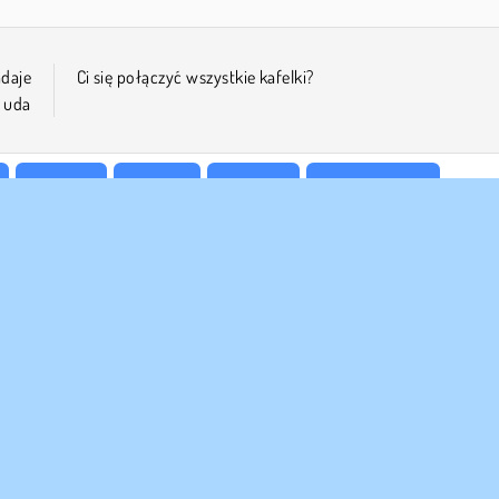
adaje
Ci się połączyć wszystkie kafelki?
o uda
Mahjong
Mobilne
Logiczne
Gry na 1 Osobę
 FIRMY
WSPARCIE
nki korzystania z Witryny
Cookies
Pomoc
za polityka prywatnosci
Zgoda na pliki cookies