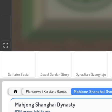
Solitaire Social
Jewel Garden Story
Dynastia z Szanghaju
Mahjong Shanghai Dyn
Planszowe i Karciane Games
Mahjong Shanghai
Merge Fruit
Mahjong Shanghai Dynasty
83% graczy lubi tę grę