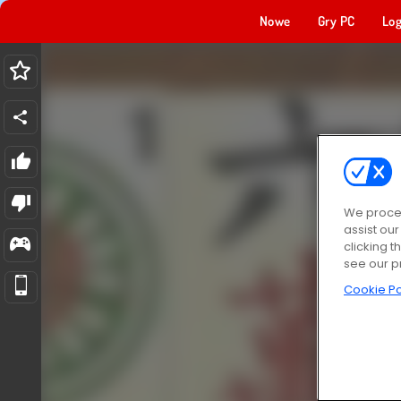
Nowe
Gry PC
Log
We proces
assist ou
clicking t
see our p
Cookie Po