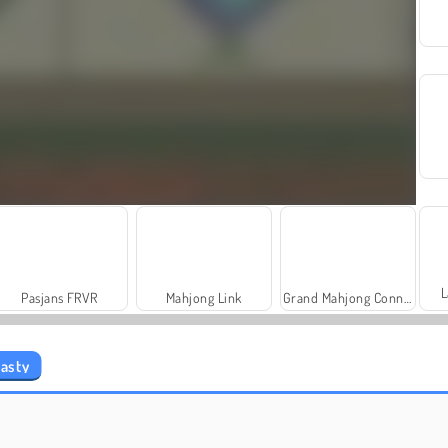
L
Pasjans FRVR
Mahjong Link
Grand Mahjong Connect
asty
Scala 40
Juice Merge