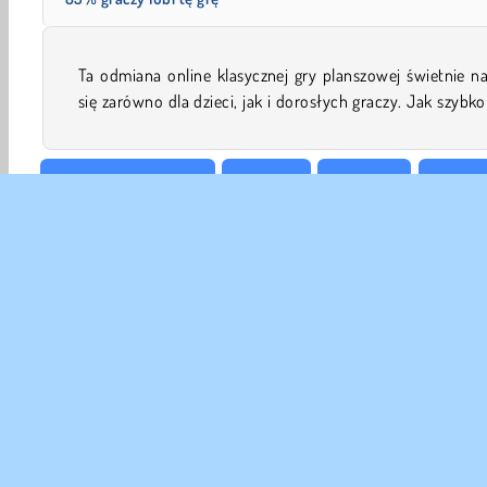
Ta odmiana online klasycznej gry planszowej świetnie n
się zarówno dla dzieci, jak i dorosłych graczy. Jak szybk
Planszowe i Karciane
Karciane
Rodzinne
HTML5
DANE
Waru
Nas