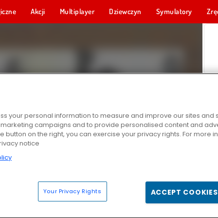
iczne
Akcji
Multiplayer
Dziewczyn
Symulatory
Zrę
s your personal information to measure and improve our sites and s
r marketing campaigns and to provide personalised content and adver
he button on the right, you can exercise your privacy rights. For more 
rivacy notice
licy
Your Privacy Rights
ACCEPT COOKIES