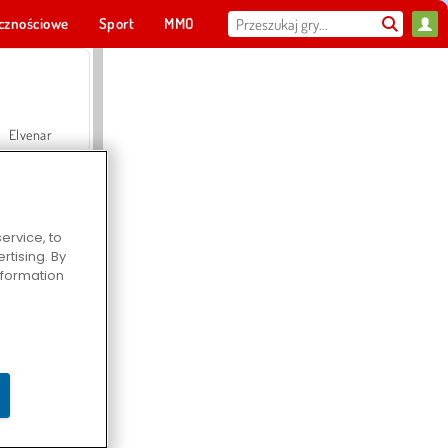
cznościowe
Sport
MMO
Dla ciebie
Elvenar
ervice, to
tising. By
Hospital Surgeon Doctor Game
information
Offroad Crash Climber 4X4