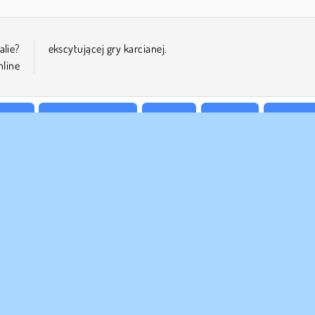
lie?
ekscytującej gry karcianej.
nline
zinne
Pasjanse karciane
Mobilne
Logiczne
Gry na 1
 FIRMY
WSPARCIE
nki korzystania z Witryny
Cookies
Pomoc
za polityka prywatnosci
Zgoda na pliki cookies