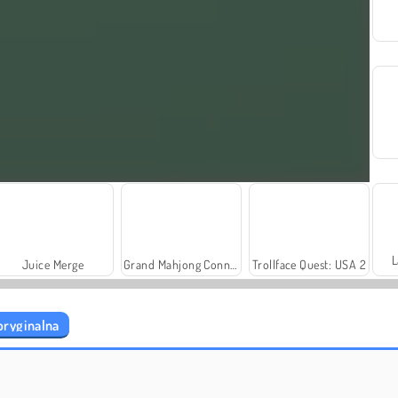
L
Juice Merge
Grand Mahjong Connect
Trollface Quest: USA 2
oryginalna
Rummy World
Fashion Princess - Dress Up for Girls