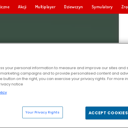
iczne
Akcji
Multiplayer
Dziewczyn
Symulatory
Zrę
s your personal information to measure and improve our sites and s
r marketing campaigns and to provide personalised content and adver
he button on the right, you can exercise your privacy rights. For more 
rivacy notice
licy
Your Privacy Rights
ACCEPT COOKIES