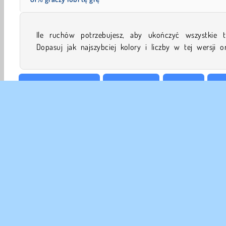
Ile ruchów potrzebujesz, aby ukończyć wszystkie ta
Dopasuj jak najszybciej kolory i liczby w tej wersji o
Planszowe i Karciane
Pasjans Karty
Karciane
Rod
DANE
Waru
Nas