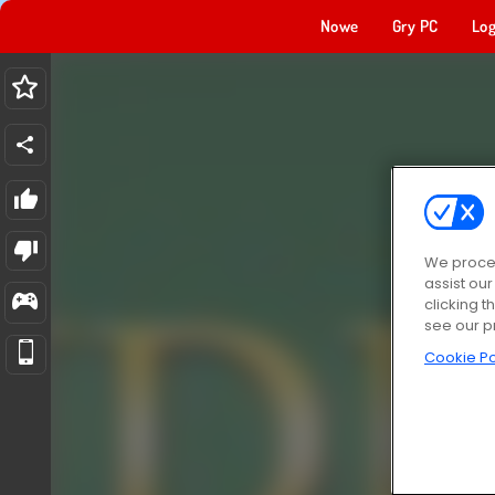
Nowe
Gry PC
Log
We proces
assist ou
clicking t
see our p
Cookie Po