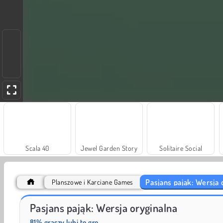
Scala 40
Jewel Garden Story
Solitaire Social
Pasjans pająk: Wersja 
Planszowe i Karciane Games
Heroes of Myths
Masha and the Bear: Meadows
Pasjans pająk: Wersja oryginalna
81% graczy lubi tę grę