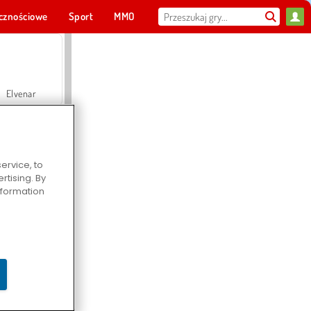
cznościowe
Sport
MMO
Dla ciebie
Elvenar
ervice, to
tising. By
Hospital Surgeon Doctor Game
information
Offroad Crash Climber 4X4