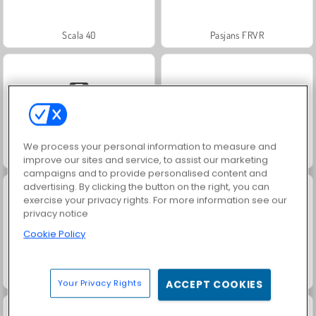
Scala 40
Pasjans FRVR
We process your personal information to measure and
Solitaire Social
Juice Merge
improve our sites and service, to assist our marketing
campaigns and to provide personalised content and
advertising. By clicking the button on the right, you can
exercise your privacy rights. For more information see our
privacy notice
Cookie Policy
Jewel Garden Story
Solitaire Mahjong Classic
Your Privacy Rights
ACCEPT COOKIES