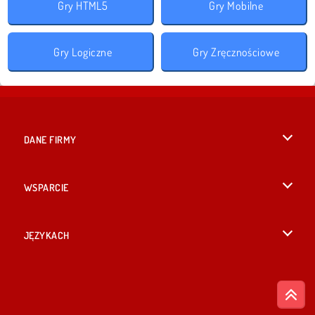
Gry HTML5
Gry Mobilne
Gry Logiczne
Gry Zręcznościowe
DANE FIRMY
Warunki korzystania z Witryny
WSPARCIE
Nasza polityka prywatnosci
Pomoc
JĘZYKACH
Cookies
English
Zgoda na pliki cookies
British English