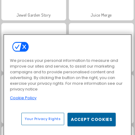
Jewel Garden Story
Juice Merge
We process your personal information to measure and
improve our sites and service, to assist our marketing
Grand Mahjong Connect
Trollface Quest: USA 2
campaigns and to provide personalised content and
advertising. By clicking the button on the right, you can
exercise your privacy rights. For more information see our
privacy notice
Cookie Policy
Masha and the Bear: Meadows
Scala 40
Your Privacy Rights
ACCEPT COOKIES