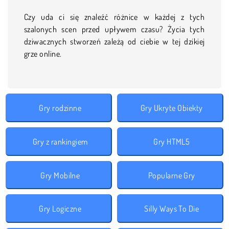
Czy uda ci się znaleźć różnice w każdej z tych
szalonych scen przed upływem czasu? Życia tych
dziwacznych stworzeń zależą od ciebie w tej dzikiej
grze online.
Gry rodzinne
Gry Ukryte Obiekty
Gry z rankingiem
Gry HTML5
Gry Mobilne
Popularne Gry
Gry Logiczne
Silly Ways To Die