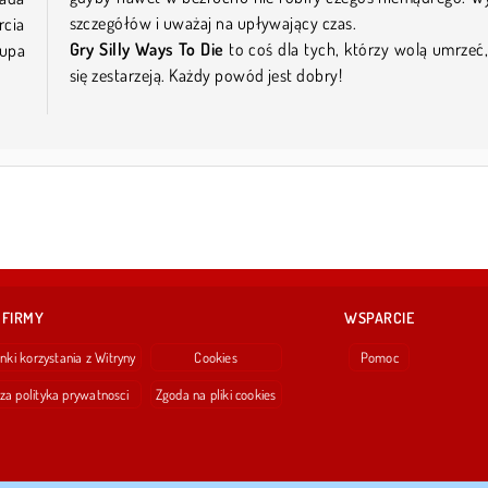
szczegółów i uważaj na upływający czas.
rcia
Gry Silly Ways To Die
to coś dla tych, którzy wolą umrzeć
łupa
się zestarzeją. Każdy powód jest dobry!
 FIRMY
WSPARCIE
nki korzystania z Witryny
Cookies
Pomoc
za polityka prywatnosci
Zgoda na pliki cookies