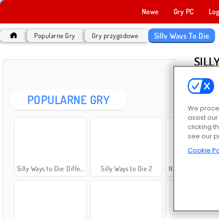
Nowe
Gry PC
Log
Silly Ways To Die
Popularne Gry
Gry przygodowe
SILL
POPULARNE GRY
We proces
assist ou
clicking t
see our p
Cookie Po
Silly Ways to Die: Differences 2
Silly Ways to Die 2
Niemądre sposoby na śmierć: