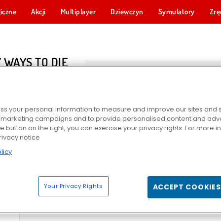
iczne
Akcji
Multiplayer
Dziewczyn
Symulatory
Zrę
Y WAYS TO DIE
s your personal information to measure and improve our sites and s
r marketing campaigns and to provide personalised content and adver
he button on the right, you can exercise your privacy rights. For more 
rivacy notice
licy
 Święta
Silly Ways to Die: Differences
Silly Ways to Get Infected
Silly Ways t
Your Privacy Rights
ACCEPT COOKIES