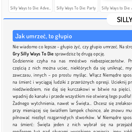
Silly Ways to Die: Adventures
Silly Ways To Die: Party
Silly Ways to Die: Adven
SILL
Jak umrzeć, to głupio
Nie wiadomo co lepsze – głupio żyć, czy głupio umrzeć. Na str
Gry Silly Ways To Die
sprawdzisz tę drugą opcję.
Codziennie czyha na nas mnóstwo niebezpieczeństw. P
częścią z nich można uciec, niektórych da się uniknąć, my
zawczasu, innych – po prostu myśląc. Włącz Niemądre spo
na śmierć i wyciągaj ludziki z przeróżnych opresji. Ucieknij p
niedźwiedziem, nie daj się kurczakowi w bitwie na pięści,
wpadnij do kanału i przede wszystkim nie otwieraj tego pudła!
Żadnego wytchnienia, nawet w Święta… Chcesz się zrelaks
przy mieniącej się światłem lampek choince, ale znowu mu
pilnować niezbyt rozgarniętych stworków. W Niemądre spo
na śmierć: Święta jeden z nich wybrał się na przejażd
reniferem tuż nad słupami wysokiego napięcia, inny zak