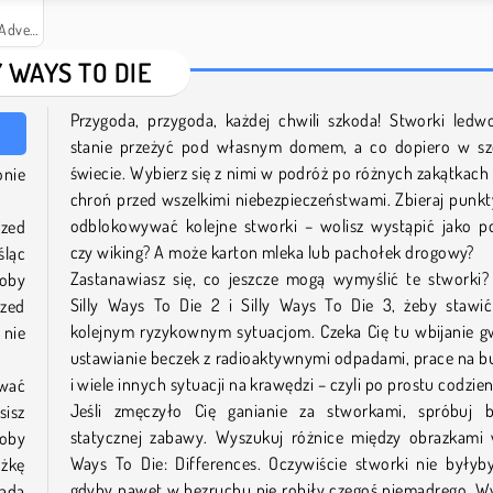
tures 2
Y WAYS TO DIE
Przygoda, przygoda, każdej chwili szkoda! Stworki led
stanie przeżyć pod własnym domem, a co dopiero w sz
świecie. Wybierz się z nimi w podróż po różnych zakątkach 
onie
chroń przed wszelkimi niebezpieczeństwami. Zbieraj punkt
odblokowywać kolejne stworki – wolisz wystąpić jako po
rzed
czy wiking? A może karton mleka lub pachołek drogowy?
śląc
Zastanawiasz się, co jeszcze mogą wymyślić te stworki
soby
Silly Ways To Die 2 i Silly Ways To Die 3, żeby stawi
rzed
kolejnym ryzykownym sytuacjom. Czeka Cię tu wbijanie g
 nie
ustawianie beczek z radioaktywnymi odpadami, prace na 
i wiele innych sytuacji na krawędzi – czyli po prostu codzie
ować
Jeśli zmęczyło Cię ganianie za stworkami, spróbuj ba
sisz
statycznej zabawy. Wyszukuj różnice między obrazkami 
soby
Ways To Die: Differences. Oczywiście stworki nie byłyb
żkę
gdyby nawet w bezruchu nie robiły czegoś niemądrego. W
łada