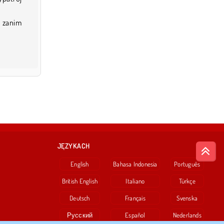
, zanim
JĘZYKACH
English
Bahasa Indonesia
Português
British English
Italiano
Türkçe
Deutsch
Français
Svenska
Русский
Español
Nederlands