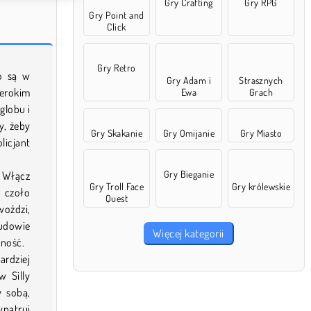
Gry Crafting
Gry RPG
Gry Point and
Click
Gry Retro
wo są w
Gry Adam i
Strasznych
erokim
Ewa
Grach
globu i
y, żeby
Gry Skakanie
Gry Omijanie
Gry Miasto
licjant
Gry Bieganie
? Włącz
Gry Troll Face
Gry królewskie
ć czoło
Quest
woździ,
budowie
Więcej kategorii
nność.
rdziej
w Silly
y sobą,
ypatruj