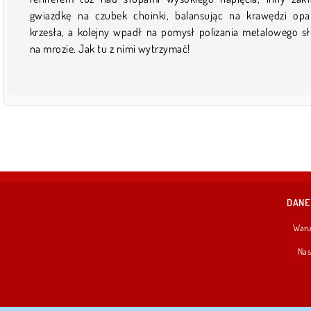
gwiazdkę na czubek choinki, balansując na krawędzi opa
krzesła, a kolejny wpadł na pomysł polizania metalowego s
na mrozie. Jak tu z nimi wytrzymać!
DANE
Waru
Nas