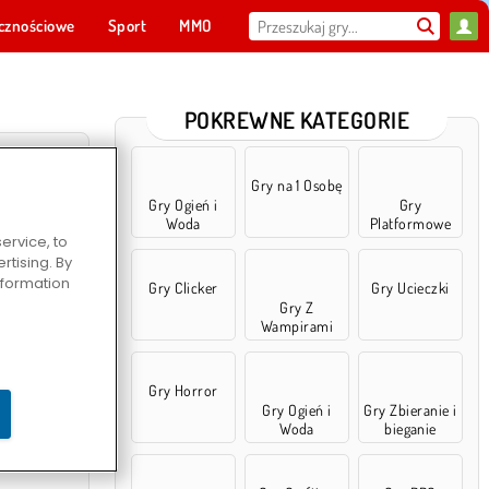
cznościowe
Sport
MMO
Dla ciebie
POKREWNE KATEGORIE
Gry na 1 Osobę
Gry Ogień i
Gry
Woda
Platformowe
ervice, to
tising. By
information
Gry Clicker
Gry Ucieczki
Gry Z
Wampirami
o Die 3
Gry Horror
Gry Ogień i
Gry Zbieranie i
Woda
bieganie