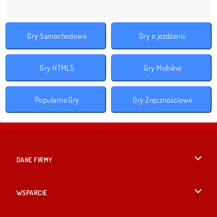
Gry Samochodowe
Gry o jeżdżeniu
Gry HTML5
Gry Mobilne
Popularne Gry
Gry Zręcznościowe
DANE FIRMY
Warunki korzystania z Witryny
WSPARCIE
Nasza polityka prywatnosci