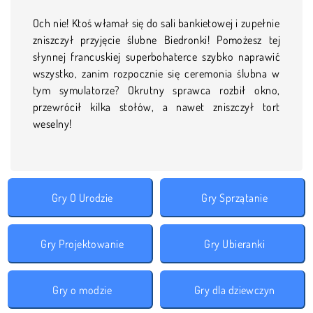
Och nie! Ktoś włamał się do sali bankietowej i zupełnie
zniszczył przyjęcie ślubne Biedronki! Pomożesz tej
słynnej francuskiej superbohaterce szybko naprawić
wszystko, zanim rozpocznie się ceremonia ślubna w
tym symulatorze? Okrutny sprawca rozbił okno,
przewrócił kilka stołów, a nawet zniszczył tort
weselny!
Gry O Urodzie
Gry Sprzątanie
Gry Projektowanie
Gry Ubieranki
Gry o modzie
Gry dla dziewczyn