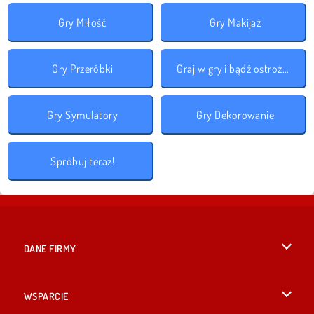
Gry Miłość
Gry Makijaż
Gry Przeróbki
Graj w gry i bądź ostrożny!
Gry Symulatory
Gry Dekorowanie
Spróbuj teraz!
DANE FIRMY
Warunki korzystania z Witryny
WSPARCIE