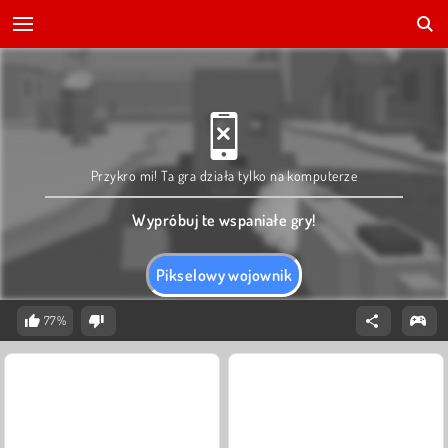
Przykro mi! Ta gra działa tylko na komputerze
Wypróbuj te wspaniałe gry!
Pikselowy wojownik
77%