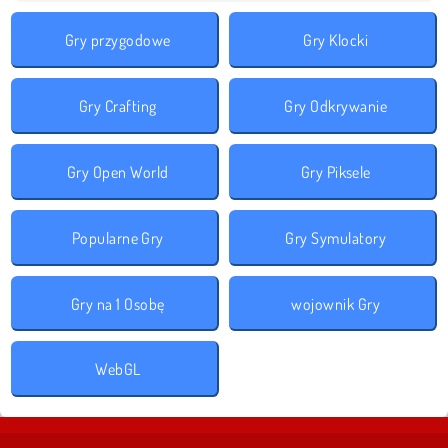
Gry przygodowe
Gry Klocki
Gry Crafting
Gry Odkrywanie
Gry Open World
Gry Piksele
Popularne Gry
Gry Symulatory
Gry na 1 Osobę
wojownik Gry
WebGL