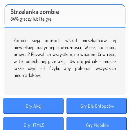
Strzelanka zombie
84% graczy lubi tę grę
Zombie sieją popłoch wśród mieszkańców tej
niewielkiej pustynnej społeczności. Wiesz, co robić,
prawda? Rozwal ich wszystkim, co wpadnie Ci w ręce,
w tej odjechanej grze akcji. Uważaj jednak – musisz
także użyć sił fizyki, aby pokonać wszystkich
nieumarlaków.
Gry Akcji
Gry Dla Chłopców
Gry HTML5
Gry Mobilne