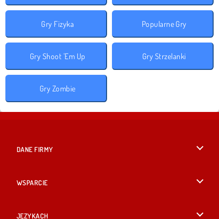
Gry Fizyka
Popularne Gry
Gry Shoot 'Em Up
Gry Strzelanki
Gry Zombie
DANE FIRMY
Warunki korzystania z Witryny
WSPARCIE
Nasza polityka prywatnosci
Pomoc
JĘZYKACH