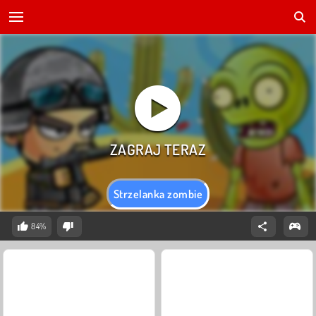
Strzelanka zombie
84%