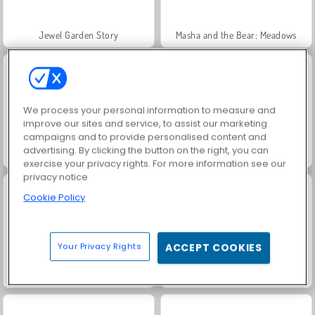
Jewel Garden Story
Masha and the Bear: Meadows
We process your personal information to measure and
improve our sites and service, to assist our marketing
campaigns and to provide personalised content and
advertising. By clicking the button on the right, you can
Scala 40
Juice Merge
exercise your privacy rights. For more information see our
privacy notice
Cookie Policy
Your Privacy Rights
ACCEPT COOKIES
Heroes of Myths
Grand Mahjong Connect