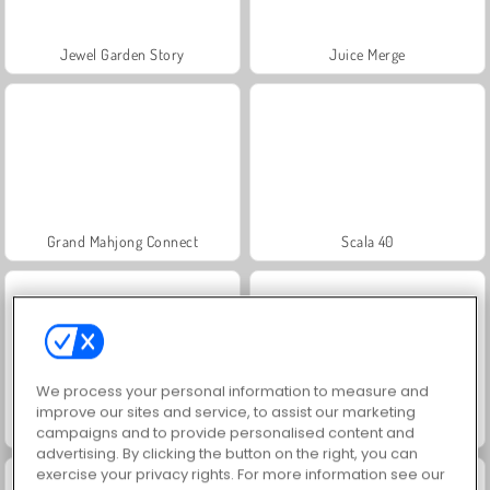
Jewel Garden Story
Juice Merge
Grand Mahjong Connect
Scala 40
We process your personal information to measure and
improve our sites and service, to assist our marketing
Solitaire Social
Trollface Quest: USA 2
campaigns and to provide personalised content and
advertising. By clicking the button on the right, you can
exercise your privacy rights. For more information see our