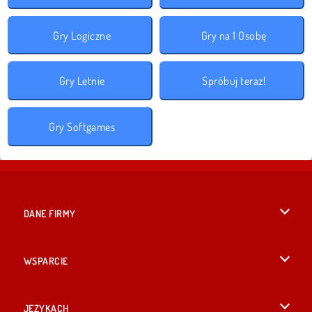
Gry Logiczne
Gry na 1 Osobę
Gry Letnie
Spróbuj teraz!
Gry Softgames
DANE FIRMY
Warunki korzystania z Witryny
WSPARCIE
Nasza polityka prywatnosci
Pomoc
JĘZYKACH