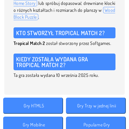
Home Story
lub spróbuj dopasować drewniane klocki
o różnych kształtach i rozmiarach do planszy w
Wood
Block Puzzle
.
KTO STWORZYŁ TROPICAL MATCH 2?
Tropical Match 2
został stworzony przez Softgames.
KIEDY ZOSTAŁA WYDANA GRA
TROPICAL MATCH 2?
Ta gra została wydana 10 września 2025 roku.
Gry HTML5
Gry Trzy w jednej linii
Gry Mobilne
Popularne Gry