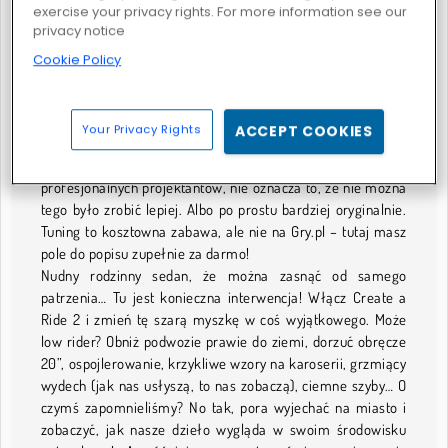
exercise your privacy rights. For more information see our
Tuningowe szaleństwo
privacy notice
Parafrazując znane przysłowie, nie auto zdobi człowieka,
Cookie Policy
lecz człowiek auto – ozdób więc swoją brykę tak, żeby
oglądali się za nią wszyscy na ulicy! Jeśli nie zadowala Cię
to, co opuszcza bramy fabryk znanych producentów, w
Your Privacy Rights
ACCEPT COOKIES
grach Pimp my ride masz okazję pokazać, jak to powinno
wyglądać. Bo choć wygląd auta jest dziełem
profesjonalnych projektantów, nie oznacza to, że nie można
tego było zrobić lepiej. Albo po prostu bardziej oryginalnie.
Tuning to kosztowna zabawa, ale nie na Gry.pl – tutaj masz
pole do popisu zupełnie za darmo!
Nudny rodzinny sedan, że można zasnąć od samego
patrzenia… Tu jest konieczna interwencja! Włącz Create a
Ride 2 i zmień tę szarą myszkę w coś wyjątkowego. Może
low rider? Obniż podwozie prawie do ziemi, dorzuć obręcze
20”, ospojlerowanie, krzykliwe wzory na karoserii, grzmiący
wydech (jak nas usłyszą, to nas zobaczą), ciemne szyby… O
czymś zapomnieliśmy? No tak, pora wyjechać na miasto i
zobaczyć, jak nasze dzieło wygląda w swoim środowisku