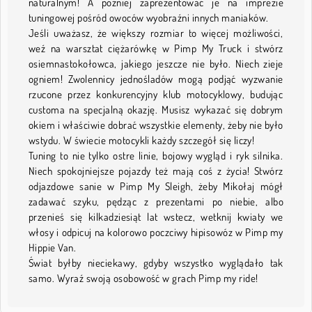
naturalnym! A później zaprezentować je na imprezie
tuningowej pośród owoców wyobraźni innych maniaków.
Jeśli uważasz, że większy rozmiar to więcej możliwości,
weź na warsztat ciężarówkę w Pimp My Truck i stwórz
osiemnastokołowca, jakiego jeszcze nie było. Niech zieje
ogniem! Zwolennicy jednośladów mogą podjąć wyzwanie
rzucone przez konkurencyjny klub motocyklowy, budując
customa na specjalną okazję. Musisz wykazać się dobrym
okiem i właściwie dobrać wszystkie elementy, żeby nie było
wstydu. W świecie motocykli każdy szczegół się liczy!
Tuning to nie tylko ostre linie, bojowy wygląd i ryk silnika.
Niech spokojniejsze pojazdy też mają coś z życia! Stwórz
odjazdowe sanie w Pimp My Sleigh, żeby Mikołaj mógł
zadawać szyku, pędząc z prezentami po niebie, albo
przenieś się kilkadziesiąt lat wstecz, wetknij kwiaty we
włosy i odpicuj na kolorowo poczciwy hipisowóz w Pimp my
Hippie Van.
Świat byłby nieciekawy, gdyby wszystko wyglądało tak
samo. Wyraź swoją osobowość w grach Pimp my ride!