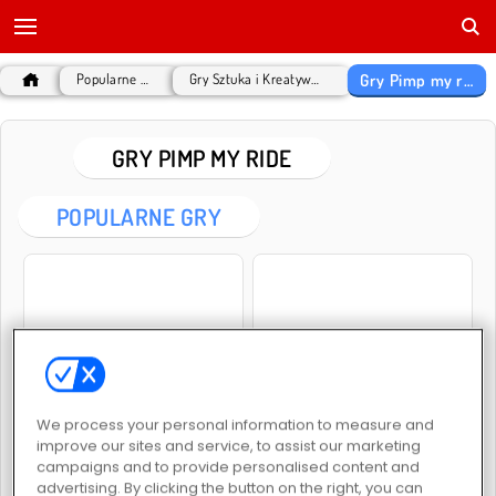
Gry Pimp my ride
Popularne Gry
Gry Sztuka i Kreatywność
GRY PIMP MY RIDE
POPULARNE GRY
Symulator tworzenia pojazdów
Car Salon
We process your personal information to measure and
improve our sites and service, to assist our marketing
GRY PIMP MY RIDE
campaigns and to provide personalised content and
advertising. By clicking the button on the right, you can