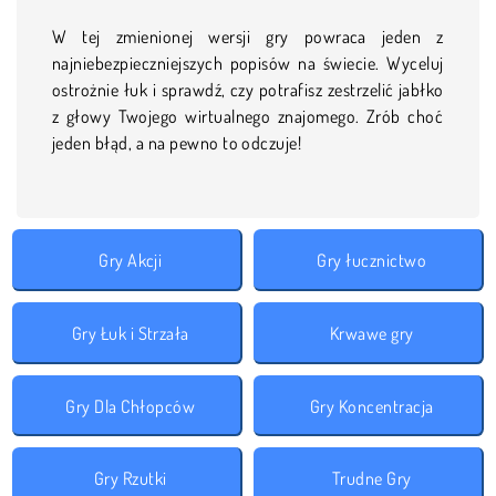
W tej zmienionej wersji gry powraca jeden z
najniebezpieczniejszych popisów na świecie. Wyceluj
ostrożnie łuk i sprawdź, czy potrafisz zestrzelić jabłko
z głowy Twojego wirtualnego znajomego. Zrób choć
jeden błąd, a na pewno to odczuje!
Gry Akcji
Gry łucznictwo
Gry Łuk i Strzała
Krwawe gry
Gry Dla Chłopców
Gry Koncentracja
Gry Rzutki
Trudne Gry