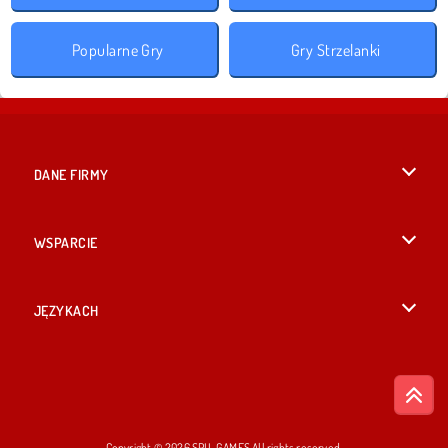
Popularne Gry
Gry Strzelanki
DANE FIRMY
Warunki korzystania z Witryny
WSPARCIE
Nasza polityka prywatnosci
Pomoc
JĘZYKACH
Cookies
British English
Zgoda na pliki cookies
Русский
Copyright © 2026 SPIL GAMES All rights reserved.