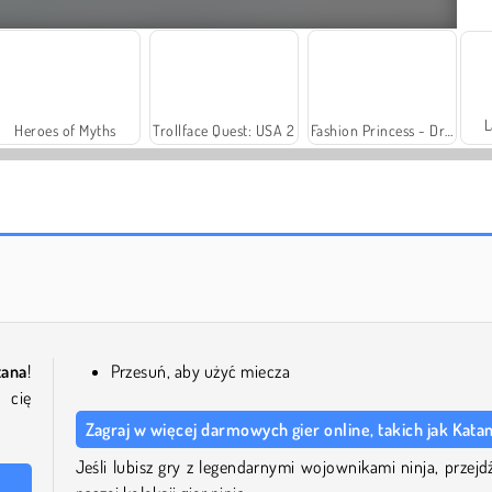
L
Heroes of Myths
Trollface Quest: USA 2
Fashion Princess - Dress Up for Girls
Solitaire Social
Family Relics
tana
!
Przesuń, aby użyć miecza
 cię
Zagraj w więcej darmowych gier online, takich jak Kata
Jeśli lubisz gry z legendarnymi wojownikami ninja, przejd