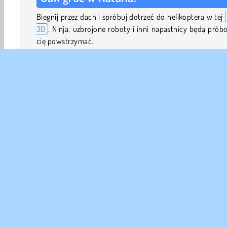
Biegnij przez dach i spróbuj dotrzeć do helikoptera w tej
3D
. Ninja, uzbrojone roboty i inni napastnicy będą prób
cię powstrzymać.
Masz do dyspozycji dwie bronie: shurikeny do atakó
odległość i miecz do pokonywania wrogów z bliska. Stuk
cel, gdy jest daleko, aby rzucić shurikenem, lub poczeka
będzie wystarczająco blisko, aby przeciąć go mieczem.
Sterowanie w grze
Stuknij/kliknij cel, aby rzucić shurikenem
3D
Akcji
Przygodowe
Arkadowe
Walki