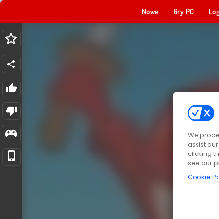
Nowe
Gry PC
Log
We proces
assist ou
clicking t
see our p
Cookie Po