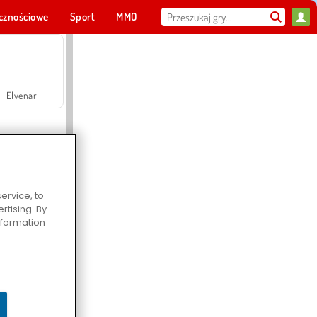
cznościowe
Sport
MMO
Dla ciebie
Elvenar
ervice, to
tising. By
Hospital Surgeon Doctor Game
information