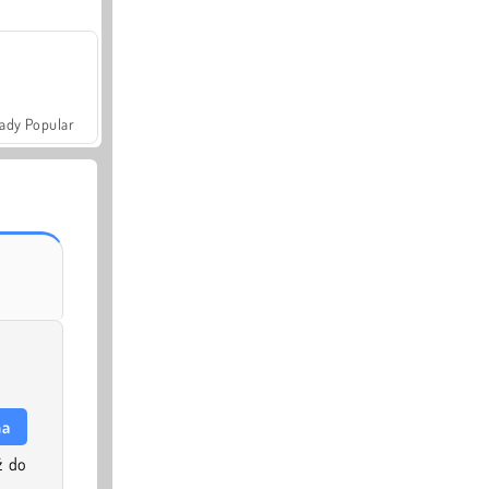
ady Popular
na
ź do