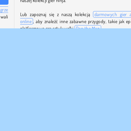
naszej kolekcji gier ninja.
grze
Lub zapoznaj się z naszą kolekcją
darmowych gier a
owali
online
, aby znaleźć inne zabawne przygody, takie jak ep
platformowa gra sztuk walki
Dan the Man
.
w na
Kto stworzył Katanę?
nij w
j, aż
Katana
została stworzona przez 2Play.
Kiedy Katana została wydana?
Ta gra została wydana 9 września 2025 roku.
HTML5
Ninja
Popularny
Gry na 1 Osobę
Spróbuj teraz