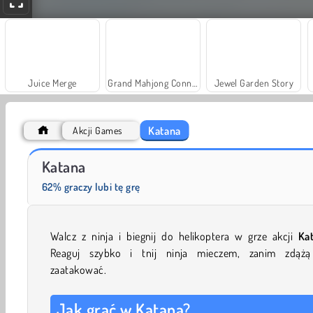
Juice Merge
Grand Mahjong Connect
Jewel Garden Story
Katana
Akcji Games
Masha and the Bear: Meadows
Scala 40
Katana
62% graczy lubi tę grę
Walcz z ninja i biegnij do helikoptera w grze akcji
Ka
Reaguj szybko i tnij ninja mieczem, zanim zdążą
zaatakować.
Jak grać w Katana?