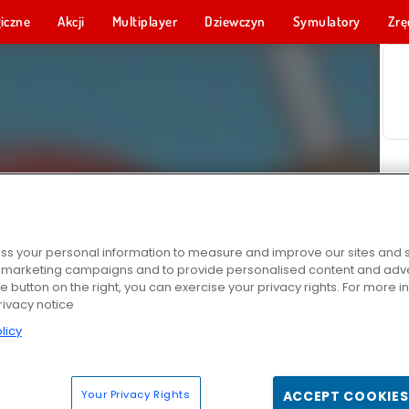
iczne
Akcji
Multiplayer
Dziewczyn
Symulatory
Zrę
s your personal information to measure and improve our sites and s
r marketing campaigns and to provide personalised content and adver
he button on the right, you can exercise your privacy rights. For more 
rivacy notice
licy
Your Privacy Rights
ACCEPT COOKIES