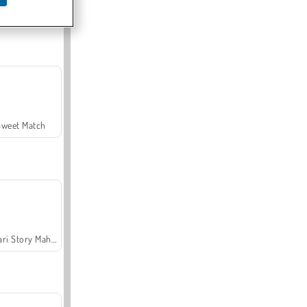
Offroad Crash Climber 4X4
Sweet Match
Safari Story Mahjong