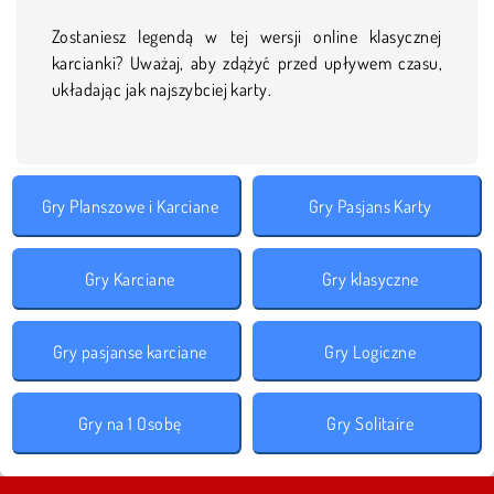
Zostaniesz legendą w tej wersji online klasycznej
karcianki? Uważaj, aby zdążyć przed upływem czasu,
układając jak najszybciej karty.
Gry Planszowe i Karciane
Gry Pasjans Karty
Gry Karciane
Gry klasyczne
Gry pasjanse karciane
Gry Logiczne
Gry na 1 Osobę
Gry Solitaire