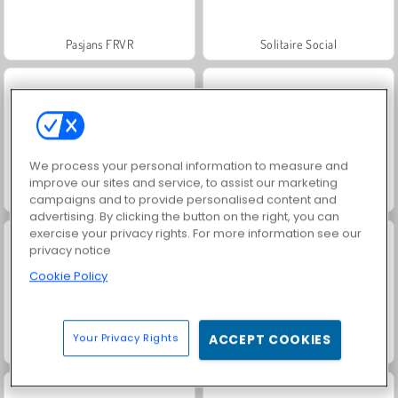
Pasjans FRVR
Solitaire Social
We process your personal information to measure and
improve our sites and service, to assist our marketing
Scala 40
Jewel Garden Story
campaigns and to provide personalised content and
advertising. By clicking the button on the right, you can
exercise your privacy rights. For more information see our
privacy notice
Cookie Policy
Your Privacy Rights
ACCEPT COOKIES
Juice Merge
Grand Mahjong Connect