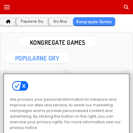
Kongregate Games
Popularne Gry
Gry Akcji
KONGREGATE GAMES
POPULARNE GRY
We process your personal information to measure and
improve our sites and service, to assist our marketing
Przeklęty skarb 2
Przeklęty skarb
campaigns and to provide personalised content and
advertising. By clicking the button on the right, you can
exercise your privacy rights. For more information see our
KONGREGATE GAMES
privacy notice