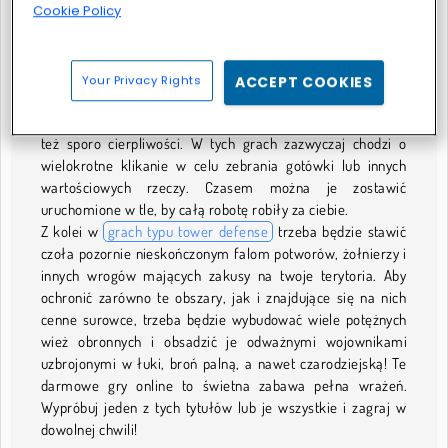
Cookie Policy
O Naszym Gry Kongregate
Mamy wiele uwielbianych przez ciebie gier stworzonych
przez
Kongregate games
. To wymagające myślenia
gry
Your Privacy Rights
ACCEPT COOKIES
logiczne
i sporo innych tytułów. Nasze
gry typu idle
mają
prostsze zasady, lecz wcale nie są łatwiejsze. Wymagają
też sporo cierpliwości. W tych grach zazwyczaj chodzi o
wielokrotne klikanie w celu zebrania gotówki lub innych
wartościowych rzeczy. Czasem można je zostawić
uruchomione w tle, by całą robotę robiły za ciebie.
Z kolei w
grach typu tower defense
trzeba będzie stawić
czoła pozornie nieskończonym falom potworów, żołnierzy i
innych wrogów mających zakusy na twoje terytoria. Aby
ochronić zarówno te obszary, jak i znajdujące się na nich
cenne surowce, trzeba będzie wybudować wiele potężnych
wież obronnych i obsadzić je odważnymi wojownikami
uzbrojonymi w łuki, broń palną, a nawet czarodziejską! Te
darmowe gry online to świetna zabawa pełna wrażeń.
Wypróbuj jeden z tych tytułów lub je wszystkie i zagraj w
dowolnej chwili!