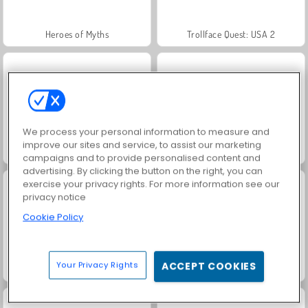
Heroes of Myths
Trollface Quest: USA 2
We process your personal information to measure and
improve our sites and service, to assist our marketing
Jewel Garden Story
Juice Merge
campaigns and to provide personalised content and
advertising. By clicking the button on the right, you can
exercise your privacy rights. For more information see our
privacy notice
Cookie Policy
Your Privacy Rights
ACCEPT COOKIES
Grand Mahjong Connect
Masha and the Bear: Meadows