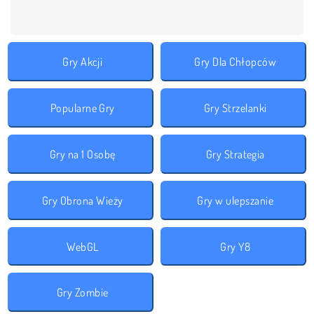
Gry Akcji
Gry Dla Chłopców
Popularne Gry
Gry Strzelanki
Gry na 1 Osobę
Gry Strategia
Gry Obrona Wieży
Gry w ulepszanie
WebGL
Gry Y8
Gry Zombie