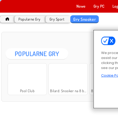
Nowe
Gry PC
Log
Gry Snooker
Popularne Gry
Gry Sport
GR
POPULARNE GRY
We proces
assist ou
clicking t
see our p
Cookie Po
Pool Club
Bilard: Snooker na 8 bili
8 Ball Pool with F