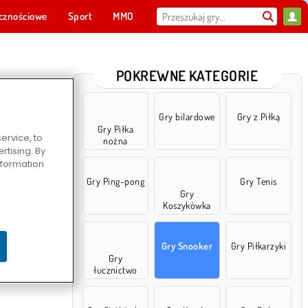
cznościowe
Sport
MMO
Dla ciebie
POKREWNE KATEGORIE
Gry bilardowe
Gry z Piłką
Gry Piłka
ervice, to
nożna
tising. By
information
Gry Ping-pong
Gry Tenis
Gry
Koszykówka
Gry Snooker
Gry Piłkarzyki
Gry
łucznictwo