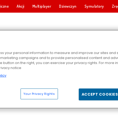
iczne
Akcji
Multiplayer
Dziewczyn
Symulatory
Zrę
Y SNOOKER
s your personal information to measure and improve our sites and s
r marketing campaigns and to provide personalised content and adver
he button on the right, you can exercise your privacy rights. For more 
rivacy notice
licy
riends
Pool: 8 Ball Billiards Snooker
Your Privacy Rights
ACCEPT COOKIES