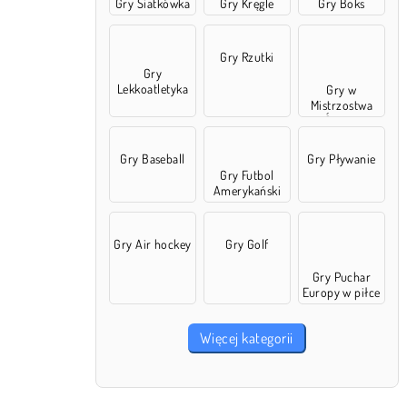
Gry Siatkówka
Gry Kręgle
Gry Boks
Gry Rzutki
Gry
Lekkoatletyka
Gry w
Mistrzostwa
Świata
Gry Baseball
Gry Pływanie
Gry Futbol
Amerykański
Gry Air hockey
Gry Golf
Gry Puchar
Europy w piłce
nożnej
Więcej kategorii